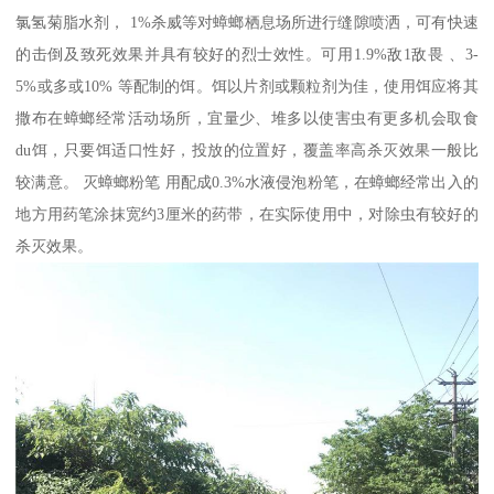
氯氢菊脂水剂， 1%杀威等对蟑螂栖息场所进行缝隙喷洒，可有快速
的击倒及致死效果并具有较好的烈士效性。可用1.9%敌1敌畏 、3-
5%或多或10% 等配制的饵。饵以片剂或颗粒剂为佳，使用饵应将其
撒布在蟑螂经常活动场所，宜量少、堆多以使害虫有更多机会取食
du饵，只要饵适口性好，投放的位置好，覆盖率高杀灭效果一般比
较满意。 灭蟑螂粉笔 用配成0.3%水液侵泡粉笔，在蟑螂经常出入的
地方用药笔涂抹宽约3厘米的药带，在实际使用中，对除虫有较好的
杀灭效果。