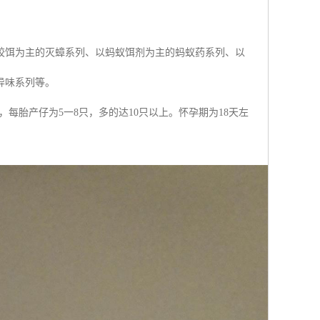
胶饵为主的灭蟑系列、以蚂蚁饵剂为主的蚂蚁药系列、以
异味系列等。
每胎产仔为5一8只，多的达10只以上。怀孕期为18天左