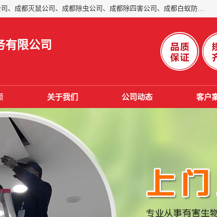
成都仁民有害生物防治服务有限公司是一家经营成都灭跳蚤公司、成都灭鼠公司、成都除虫公司、成都除四害公司、成都白蚁防治公司、成都杀虫公司等。业务覆盖：青白江、郫县、简阳、金堂、乐山、眉山、绵阳、彭州等区域。 由于我们的专业技术和服务态度得到了肯定、 目前公司已经与省内外的多个金 融企业、高端写字楼、星级酒 店、宾馆餐饮企业、学校、制造生产企业、物业小区建立了长期友好的合作关系。
务有限公司
频
关于我们
公司动态
客户