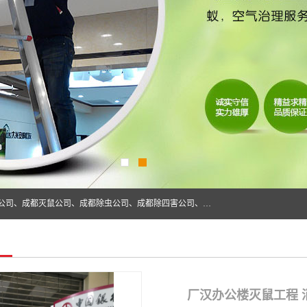
成都仁民有害生物防治服务有限公司是一家经营成都灭跳蚤公司、成都灭鼠公司、成都除虫公司、成都除四害公司、成都白蚁防治公司、成都杀虫公司等。业务覆盖：青白江、郫县、简阳、金堂、乐山、眉山、绵阳、彭州等区域。 由于我们的专业技术和服务态度得到了肯定、 目前公司已经与省内外的多个金 融企业、高端写字楼、星级酒 店、宾馆餐饮企业、学校、制造生产企业、物业小区建立了长期友好的合作关系。
厂汉办公楼灭鼠工程 