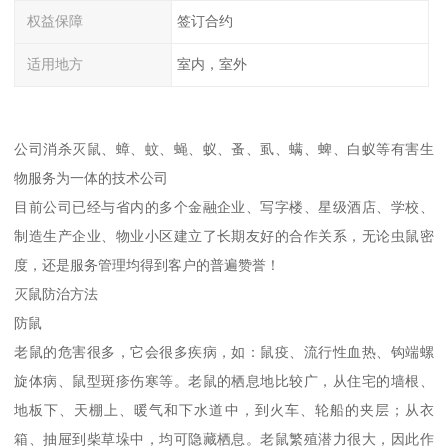
权益保障
签订合约
适用地方
室内，室外
公司消杀灭鼠、蟑、蚊、蝇、蚁、蚤、虱、螨、蜱、白蚁等有害生
物服务为一体的技术公司
目前公司已经与省内的多个金融企业、写字楼、星级酒店、学校、
制造生产企业、物业小区建立了长期友好的合作关系，无论虫鼠密
度，还是服务管理均得到客户的普遍赞誉！
灭鼠防治方法
防鼠
老鼠的危害很多，它会很多疾病，如：鼠疫、流行性血热、钩端螺
旋体病、鼠型斑疹伤寒等。老鼠的栖息地比较广，从住宅的墙根、
地板下、天棚上、暖气和下水道中，到火车、轮船的夹层；从衣
箱、抽屉到柴草垛中，均可隐藏栖息。老鼠繁殖潜力很大，因此作