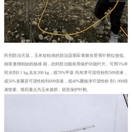
药剂防治灭鼠，玉米纹枯病的防治适期应掌握在受害叶鞘位较低、
病害激增初始的抽雄 期，此时防治能有用保护功能叶片。可用5%井
冈水剂0.1 kg,兑水200 kg，或70%甲基 托布津可湿性粉剂500倍液，
或50%多菌灵可湿性粉剂600倍液，或40%菌核净可湿性粉 剂1 000倍
液喷雾。喷药重点为玉米基部，留意保护叶鞘。