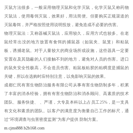
灭鼠方法很多，一般采用物理灭鼠和化学灭鼠，化学灭鼠又称药物
灭鼠法，使用毒饵灭鼠，效果好，用法简便。但要购买正规渠道的
灭鼠毒饵，并严格按照使用说明投放，避免造成不必要的伤害。
物理灭鼠法：又称器械灭鼠法，应用较久，应用方式也较多。在老
鼠经常出没的地方放置有食饵的捕鼠器（如鼠夹、鼠笼）和粘鼠
板，诱捕老鼠。对于人量较大的商业场所或设施，这些器具一定要
安置在及其隐蔽的人们接触不到的地方，避免对人员的伤害。进口
的鼠夹安全性极高，不会造员伤害。粘鼠板粘胶的粘稠度是捕鼠的
关键，所以在选购时应特别注意，以免影响灭鼠的效果。
成都仁民有害生物防治服务有限公司从事有害生物防制多年，积累
了丰富的消杀经验，拥有有害生物防治和消杀顾问、高素质的技术
团队、服务快捷、 、严谨，大专及本科以上占员工25%，是一支具
有文化和素质的团队。以客户的满意度为衡量自己工作的标尺，通
过“环境调查与虫害密度监测”为客户提供 防制方案。
m.cjms888.b2b168.com