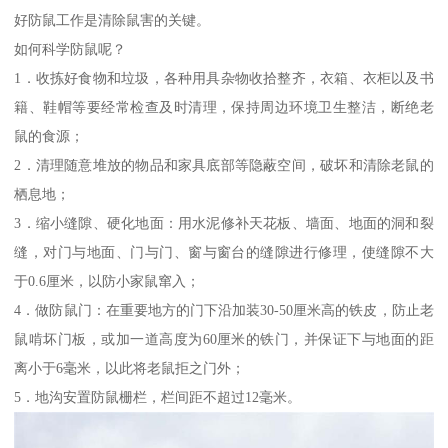
好防鼠工作是清除鼠害的关键。
如何科学防鼠呢？
1．收拣好食物和垃圾，各种用具杂物收拾整齐，衣箱、衣柜以及书
籍、鞋帽等要经常检查及时清理，保持周边环境卫生整洁，断绝老
鼠的食源；
2．清理随意堆放的物品和家具底部等隐蔽空间，破坏和清除老鼠的
栖息地；
3．缩小缝隙、硬化地面：用水泥修补天花板、墙面、地面的洞和裂
缝，对门与地面、门与门、窗与窗台的缝隙进行修理，使缝隙不大
于0.6厘米，以防小家鼠窜入；
4．做防鼠门：在重要地方的门下沿加装30-50厘米高的铁皮，防止老
鼠啃坏门板，或加一道高度为60厘米的铁门，并保证下与地面的距
离小于6毫米，以此将老鼠拒之门外；
5．地沟安置防鼠栅栏，栏间距不超过12毫米。