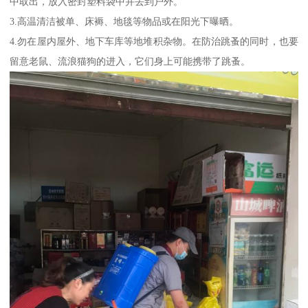
中取出，放入密封塑料袋中并丢到户外。
3.高温清洁被单、床褥、地毯等物品或在阳光下曝晒。
4.勿在屋内屋外、地下车库等地堆积杂物。在防治跳蚤的同时，也要
留意老鼠、流浪猫狗的进入，它们身上可能携带了跳蚤。