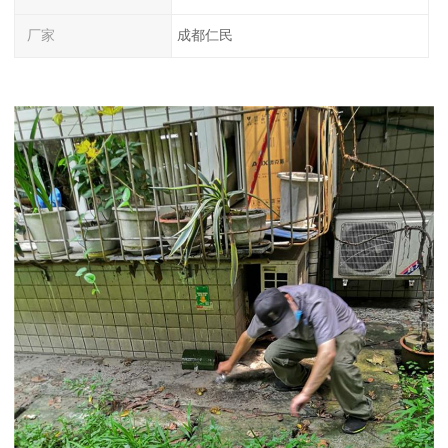
厂家
成都仁民