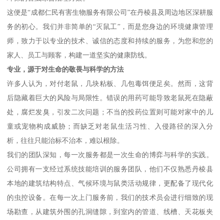
这便是“成都仁民有害生物服务有限公司”在丹棱县及周边地区深耕服
务的初心。我们并非简单的“灭鼠工”，而是您身边的环境健康管理
师，致力于以专业的技术、诚信的态度和持续的服务，为您和您的
家人、员工与顾客，构建一道坚实的健康防线。
专业，源于对生命的敬畏与科学的方法
许多人认为，对付老鼠，几块粘板、几包毒饵便足矣。然而，这背
后隐藏着巨大的风险与局限性。错误的用药可能导致老鼠死在隐蔽
处，腐烂发臭，引发二次问题；不当的投药位置则可能对家中的儿
童或宠物构成威胁；而缺乏对老鼠生活习性、入侵路径的深入分
析，往往只能治标不治本，难以根除。
我们的团队深知，每一次服务都是一次生命的博弈与科学的实践。
公司拥有一支经过系统技能培训的服务团队，他们不仅熟悉丹棱县
本地的建筑结构特点、气候环境与鼠类活动规律，更配备了现代化
的虫控设备。在每一次上门服务前，我们的技术员会进行细致的现
场勘查，从建筑外围的孔洞缝隙，到室内的管道、线槽、天花板夹