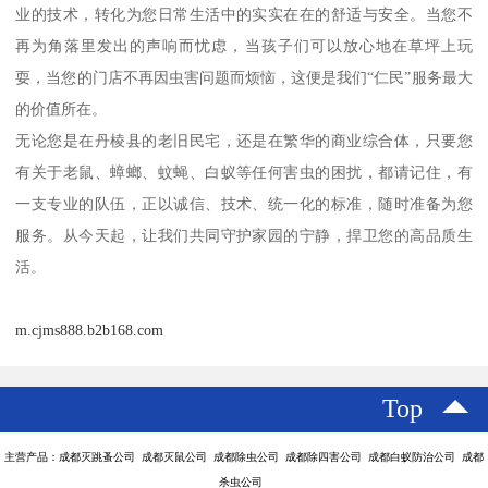
业的技术，转化为您日常生活中的实实在在的舒适与安全。当您不
再为角落里发出的声响而忧虑，当孩子们可以放心地在草坪上玩
耍，当您的门店不再因虫害问题而烦恼，这便是我们“仁民”服务最大
的价值所在。
无论您是在丹棱县的老旧民宅，还是在繁华的商业综合体，只要您
有关于老鼠、蟑螂、蚊蝇、白蚁等任何害虫的困扰，都请记住，有
一支专业的队伍，正以诚信、技术、统一化的标准，随时准备为您
服务。从今天起，让我们共同守护家园的宁静，捍卫您的高品质生
活。
m.cjms888.b2b168.com
Top
主营产品：成都灭跳蚤公司 成都灭鼠公司 成都除虫公司 成都除四害公司 成都白蚁防治公司 成都
杀虫公司