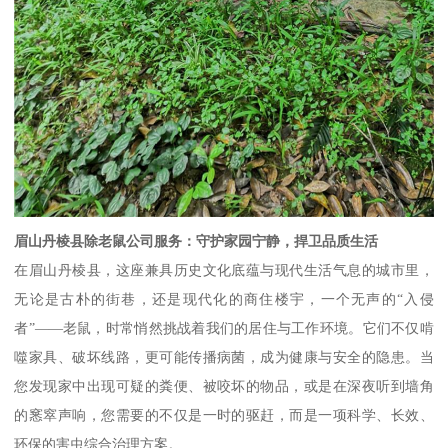
眉山丹棱县除老鼠公司服务：守护家园宁静，捍卫品质生活
在眉山丹棱县，这座兼具历史文化底蕴与现代生活气息的城市里，
无论是古朴的街巷，还是现代化的商住楼宇，一个无声的“入侵
者”——老鼠，时常悄然挑战着我们的居住与工作环境。它们不仅啃
噬家具、破坏线路，更可能传播病菌，成为健康与安全的隐患。当
您发现家中出现可疑的粪便、被咬坏的物品，或是在深夜听到墙角
的窸窣声响，您需要的不仅是一时的驱赶，而是一项科学、长效、
环保的害虫综合治理方案。