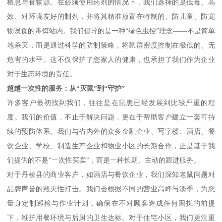
栖息与食物源。在必须使用药剂的情况下，我们选择的是低毒、高
效、对环境友好的制剂，并将其精准放置在特制的、防儿童、防宠
物误食的毒饵站内。我们倡导的是一种“绿色虫控”理念——不是简单
地杀灭，而是通过科学的防制策略，将鼠群密度控制在极低的、无
危害的水平。这不仅保护了您家人的健康，也承担了我们作为企业
对于生态环境的责任。
超越一次性的服务：从“灭鼠”到“守护”
许多客户最初找到我们，往往是在鼠患已经发展到比较严重的程
度。我们的价值，不止于解决问题，更在于帮助客户建立一套可持
续的预防体系。我们与省内外的众多金融企业、写字楼、酒店、餐
饮企业、学校、制造生产企业和物业小区的长期合作，正是基于我
们提供的不是“一次性买卖”，而是一种长期、主动的跟进服务。
对于丹棱县的商业客户，如酒店与餐饮企业，我们深知老鼠问题对
品牌声誉的毁灭性打击。我们会根据不同的营业高峰与淡季，为您
量身定制巡检与作业计划，确保在不对顾客造成任何困扰的前提
下，维护用餐环境与后厨的卫生达标。对于住宅小区，我们更注重