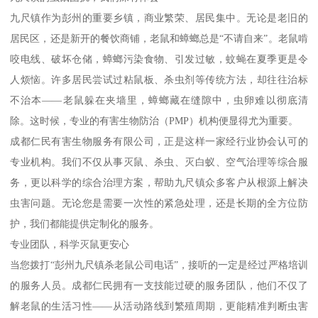
九尺镇作为彭州的重要乡镇，商业繁荣、居民集中。无论是老旧的
居民区，还是新开的餐饮商铺，老鼠和蟑螂总是“不请自来”。老鼠啃
咬电线、破坏仓储，蟑螂污染食物、引发过敏，蚊蝇在夏季更是令
人烦恼。许多居民尝试过粘鼠板、杀虫剂等传统方法，却往往治标
不治本——老鼠躲在夹墙里，蟑螂藏在缝隙中，虫卵难以彻底清
除。这时候，专业的有害生物防治（PMP）机构便显得尤为重要。
成都仁民有害生物服务有限公司，正是这样一家经行业协会认可的
专业机构。我们不仅从事灭鼠、杀虫、灭白蚁、空气治理等综合服
务，更以科学的综合治理方案，帮助九尺镇众多客户从根源上解决
虫害问题。无论您是需要一次性的紧急处理，还是长期的全方位防
护，我们都能提供定制化的服务。
专业团队，科学灭鼠更安心
当您拨打“彭州九尺镇杀老鼠公司电话”，接听的一定是经过严格培训
的服务人员。成都仁民拥有一支技能过硬的服务团队，他们不仅了
解老鼠的生活习性——从活动路线到繁殖周期，更能精准判断虫害