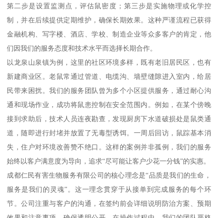
第二步是设置监测点，评估鼠密度；第三步是实施物理或化学控
制，并在后续提供定期维护，确保长期效果。这种严谨流程已获得
金融机构、写字楼、酒店、学校、制造企业等众多客户的肯定，他
们因我们的服务态度和技术水平而选择长期合作。
以龙泉山泉镇为例，这里的社区环境多样，既有老旧居民区，也有
新建商业区。老鼠常通过管道、电缆沟、墙壁缝隙进入室内，给居
民带来困扰。我们的服务团队曾为多个小区提供服务，通过耐心沟
通和现场作业，成功将鼠患控制在安全范围内。例如，在某个傍晚
接到求助后，技术人员连夜勘查，发现厨房下水道破损处是鼠类通
道，随即进行封堵并放置了无毒型诱饵。一周后回访，鼠踪基本消
失，住户对环境改善赞不绝口。这样的案例并非孤例，我们的服务
始终以客户满意度为导向，追求“尽可能让客户少花一分钱”的实惠。
成都仁民有害生物服务有限公司的核心理念是“品质是我们的生命，
服务是我们的灵魂”。这一理念贯穿于从接单到完成服务的每个环
节。公司注重与客户的沟通，在签约前会详细说明防治方案、预期
效果和注意事项，确保透明公开。在操作过程中，我们的团队严格