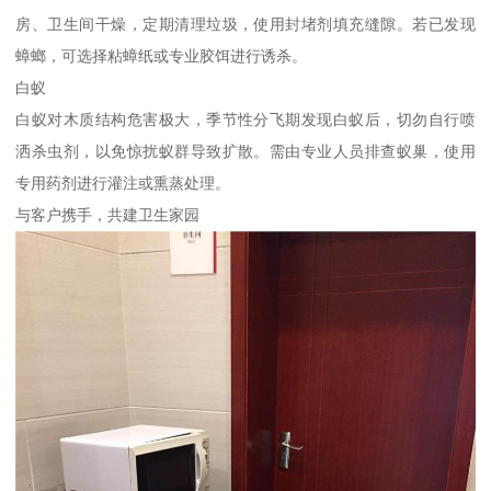
房、卫生间干燥，定期清理垃圾，使用封堵剂填充缝隙。若已发现
蟑螂，可选择粘蟑纸或专业胶饵进行诱杀。
白蚁
白蚁对木质结构危害极大，季节性分飞期发现白蚁后，切勿自行喷
洒杀虫剂，以免惊扰蚁群导致扩散。需由专业人员排查蚁巢，使用
专用药剂进行灌注或熏蒸处理。
与客户携手，共建卫生家园