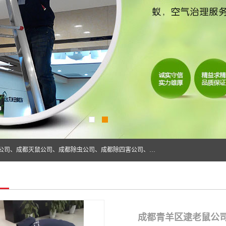
成都仁民有害生物防治服务有限公司是一家经营成都灭跳蚤公司、成都灭鼠公司、成都除虫公司、成都除四害公司、成都白蚁防治公司、成都杀虫公司等。业务覆盖：青白江、郫县、简阳、金堂、乐山、眉山、绵阳、彭州等区域。 由于我们的专业技术和服务态度得到了肯定、 目前公司已经与省内外的多个金 融企业、高端写字楼、星级酒 店、宾馆餐饮企业、学校、制造生产企业、物业小区建立了长期友好的合作关系。
成都青羊区逮老鼠公