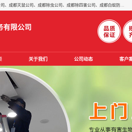
成都仁民有害生物防治服务有限公司是一家经营成都灭跳蚤公司、成都灭鼠公司、成都除虫公司、成都除四害公司、成都白蚁防治公司、成都杀虫公司等。业务覆盖：青白江、郫县、简阳、金堂、乐山、眉山、绵阳、彭州等区域。 由于我们的专业技术和服务态度得到了肯定、 目前公司已经与省内外的多个金 融企业、高端写字楼、星级酒 店、宾馆餐饮企业、学校、制造生产企业、物业小区建立了长期友好的合作关系。
务有限公司
频
关于我们
公司动态
客户