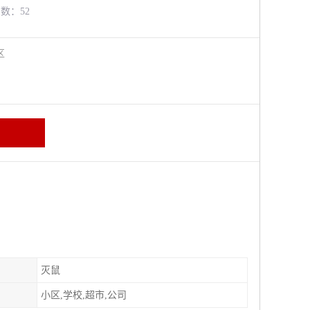
览数：52
牛区
灭鼠
小区,学校,超市,公司