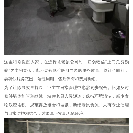
这里特别提醒大家，在选择除老鼠公司时，切勿轻信“上门免费勘
察”之类的宣传，也不要被低价吸引而忽略服务质量。签订合同前，
要确认服务范围、治理周期、售后保障和费用明细。
为了让除鼠效果持久，业主在日常管理中也需同步配合。比如及时
修补墙体和管道缝隙，堵住老鼠入侵通道；保持环境清洁，减少食
物残渣堆积；规范存放粮食和垃圾，断绝老鼠食源。只有专业治理
与日常防护相结合，才能真正实现无鼠环境。