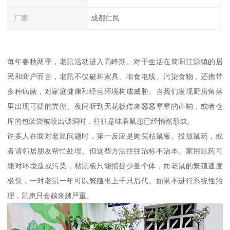
厂家
成都仁民
每年春秋两季，老鼠活动进入高峰期。对于生活在简阳江源镇的居
民和商户而言，老鼠不仅破坏家具、啃食电线、污染食物，还携带
多种病菌，对家庭健康和经营环境构成威胁。当我们发现厨房角落
里出现可疑的粪便、夜间听到天花板传来窸窸窣窣的声响，或者仓
库的包装袋被咬出破洞时，往往意味着鼠患已经悄然形成。
许多人在面对老鼠问题时，第一反应是购买粘鼠板、投放鼠药，或
者请邻居朋友帮忙处理。但这些方法往往治标不治本。家用鼠药可
能对环境造成污染，粘鼠板只能捕捉少量个体，而老鼠的繁殖速度
极快，一对老鼠一年可以繁殖出上千只后代。如果不进行系统性治
理，鼠患只会越来越严重。