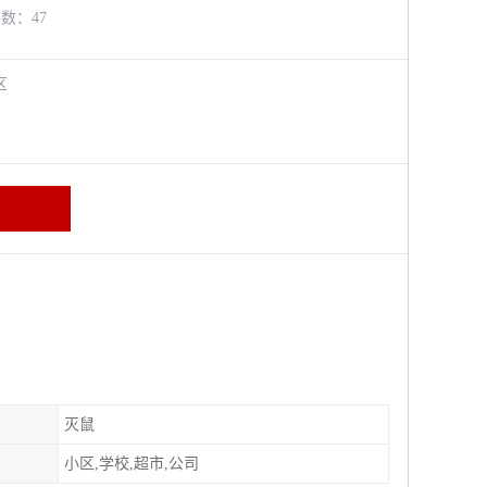
览数：47
牛区
灭鼠
小区,学校,超市,公司