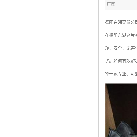
厂家
德阳东湖灭鼠公
在德阳东湖这片
净、安全、无害
扰。如何有效解
择一家专业、可