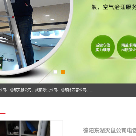
成都仁民有害生物防治服务有限公司是一家经营成都灭跳蚤公司、成都灭鼠公司、成都除虫公司、成都除四害公司、成都白蚁防治公司、成都杀虫公司等。业务覆盖：青白江、郫县、简阳、金堂、乐山、眉山、绵阳、彭州等区域。 由于我们的专业技术和服务态度得到了肯定、 目前公司已经与省内外的多个金 融企业、高端写字楼、星级酒 店、宾馆餐饮企业、学校、制造生产企业、物业小区建立了长期友好的合作关系。
德阳东湖灭鼠公司电