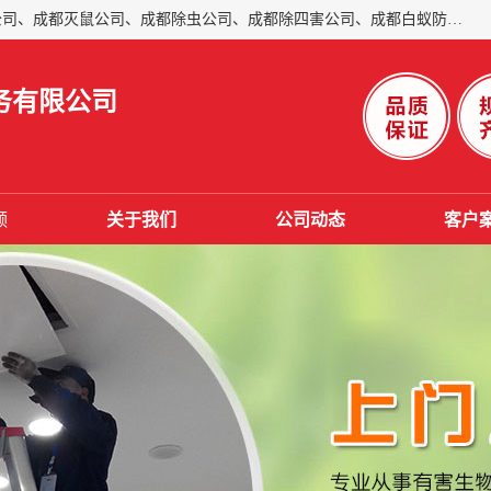
成都仁民有害生物防治服务有限公司是一家经营成都灭跳蚤公司、成都灭鼠公司、成都除虫公司、成都除四害公司、成都白蚁防治公司、成都杀虫公司等。业务覆盖：青白江、郫县、简阳、金堂、乐山、眉山、绵阳、彭州等区域。 由于我们的专业技术和服务态度得到了肯定、 目前公司已经与省内外的多个金 融企业、高端写字楼、星级酒 店、宾馆餐饮企业、学校、制造生产企业、物业小区建立了长期友好的合作关系。
务有限公司
频
关于我们
公司动态
客户