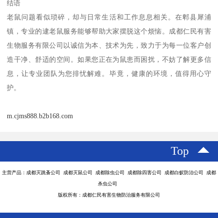
结语
老鼠问题看似琐碎，却与日常生活和工作息息相关。在郫县犀浦
镇，专业的逮老鼠服务能够帮助大家摆脱这个烦恼。成都仁民有害
生物服务有限公司以诚信为本、技术为先，致力于为每一位客户创
造干净、舒适的空间。如果您正在为鼠患而困扰，不妨了解更多信
息，让专业团队为您排忧解难。毕竟，健康的环境，值得用心守
护。
m.cjms888.b2b168.com
Top
主营产品：成都灭跳蚤公司 成都灭鼠公司 成都除虫公司 成都除四害公司 成都白蚁防治公司 成都
杀虫公司
版权所有：成都仁民有害生物防治服务有限公司