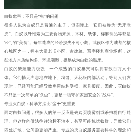
白蚁危害：不只是“虫”的问题
很多人以为白蚁只是普通的虫子，但实际上，它们被称为“无牙老
虎”。白蚁以纤维素为主要食物来源，木材、纸张、棉麻制品等都是
它们的“美食”。每年造成的经济损失不可小觑。武侯区作为成都的核
心城区之一，拥有大量老旧小区、古建筑、写字楼和商业场所，这
些地方木质结构多、环境潮湿，极易成为白蚁的温床。
白蚁的繁殖能力极强，一个成熟的白蚁巢穴可以拥有数百万只个
体。它们悄无声息地在地下、墙缝、天花板内部活动，等到人们发
现时，已经可能已经导致房屋结构受损、家具报废。因此，灭白蚁
不只是一次简单的“杀虫”，更是一场守护家园安全的“战斗”。
专业灭白蚁：科学方法比“蛮干”更重要
面对白蚁问题，很多人的第一反应是去购买喷雾剂或杀虫粉自行处
理。但这样的做法往往治标不治本，甚至可能惊扰蚁群，导致它们
四处扩散，让问题更加严重。专业的灭白蚁服务需要科学的理念和