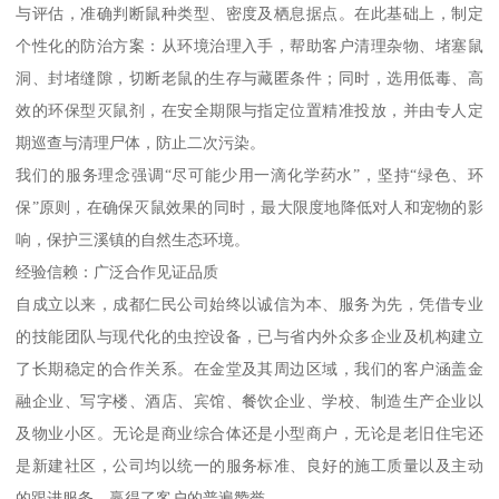
与评估，准确判断鼠种类型、密度及栖息据点。在此基础上，制定
个性化的防治方案：从环境治理入手，帮助客户清理杂物、堵塞鼠
洞、封堵缝隙，切断老鼠的生存与藏匿条件；同时，选用低毒、高
效的环保型灭鼠剂，在安全期限与指定位置精准投放，并由专人定
期巡查与清理尸体，防止二次污染。
我们的服务理念强调“尽可能少用一滴化学药水”，坚持“绿色、环
保”原则，在确保灭鼠效果的同时，最大限度地降低对人和宠物的影
响，保护三溪镇的自然生态环境。
经验信赖：广泛合作见证品质
自成立以来，成都仁民公司始终以诚信为本、服务为先，凭借专业
的技能团队与现代化的虫控设备，已与省内外众多企业及机构建立
了长期稳定的合作关系。在金堂及其周边区域，我们的客户涵盖金
融企业、写字楼、酒店、宾馆、餐饮企业、学校、制造生产企业以
及物业小区。无论是商业综合体还是小型商户，无论是老旧住宅还
是新建社区，公司均以统一的服务标准、良好的施工质量以及主动
的跟进服务，赢得了客户的普遍赞誉。