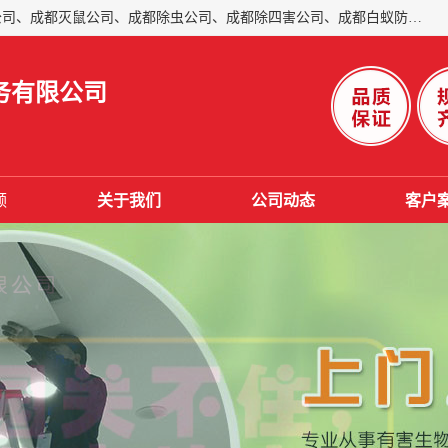
成都仁民有害生物防治服务有限公司是一家经营成都灭跳蚤公司、成都灭鼠公司、成都除虫公司、成都除四害公司、成都白蚁防治公司、成都杀虫公司等。业务覆盖：青白江、郫县、简阳、金堂、乐山、眉山、绵阳、彭州等区域。 由于我们的专业技术和服务态度得到了肯定、 目前公司已经与省内外的多个金 融企业、高端写字楼、星级酒 店、宾馆餐饮企业、学校、制造生产企业、物业小区建立了长期友好的合作关系。
务有限公司
频
关于我们
公司动态
客户