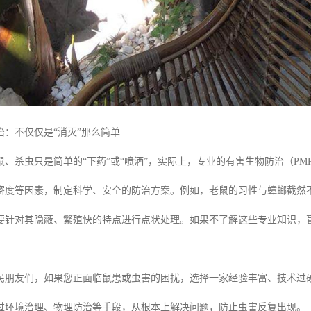
治：不仅仅是“消灭”那么简单
鼠、杀虫只是简单的“下药”或“喷洒”，实际上，专业的有害生物防治（P
密度等因素，制定科学、安全的防治方案。例如，老鼠的习性与蟑螂截然
要针对其隐蔽、繁殖快的特点进行点状处理。如果不了解这些专业知识，
民朋友们，如果您正面临鼠患或虫害的困扰，选择一家经验丰富、技术过
过环境治理、物理防治等手段，从根本上解决问题，防止虫害反复出现。