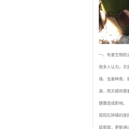
一、有害生物防
很多人认为，灭
境、虫害种类、
源，而灭蟑则需
健康造成影响。
简阳石钟镇的居
鼠密度，更能通