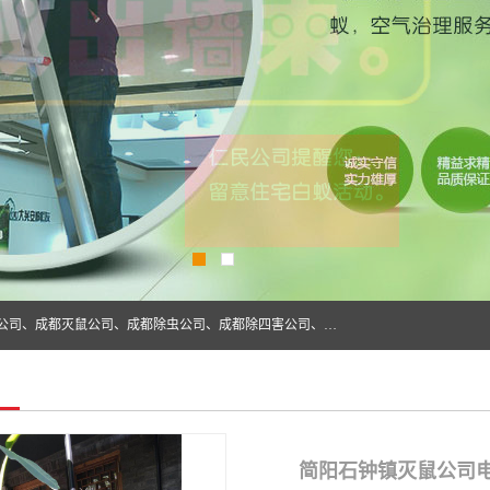
成都仁民有害生物防治服务有限公司是一家经营成都灭跳蚤公司、成都灭鼠公司、成都除虫公司、成都除四害公司、成都白蚁防治公司、成都杀虫公司等。业务覆盖：青白江、郫县、简阳、金堂、乐山、眉山、绵阳、彭州等区域。 由于我们的专业技术和服务态度得到了肯定、 目前公司已经与省内外的多个金 融企业、高端写字楼、星级酒 店、宾馆餐饮企业、学校、制造生产企业、物业小区建立了长期友好的合作关系。
简阳石钟镇灭鼠公司