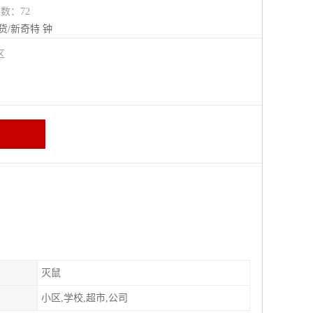
览数：72
货/新奇特
钟
牛区
灭鼠
小区,学校,超市,公司