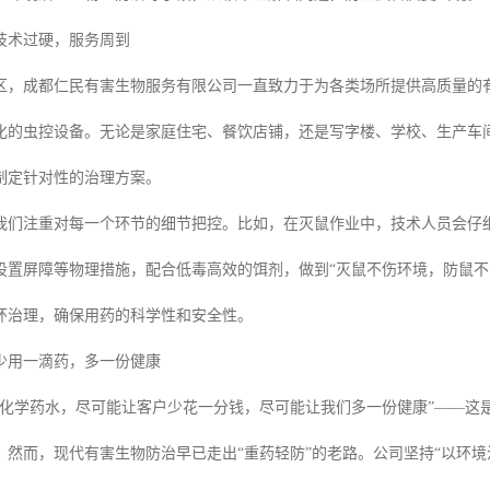
技术过硬，服务周到
区，成都仁民有害生物服务有限公司一直致力于为各类场所提供高质量的
化的虫控设备。无论是家庭住宅、餐饮店铺，还是写字楼、学校、生产车
制定针对性的治理方案。
我们注重对每一个环节的细节把控。比如，在灭鼠作业中，技术人员会仔
设置屏障等物理措施，配合低毒高效的饵剂，做到“灭鼠不伤环境，防鼠不
环治理，确保用药的科学性和安全性。
少用一滴药，多一份健康
滴化学药水，尽可能让客户少花一分钱，尽可能让我们多一份健康”——这
，然而，现代有害生物防治早已走出“重药轻防”的老路。公司坚持“以环