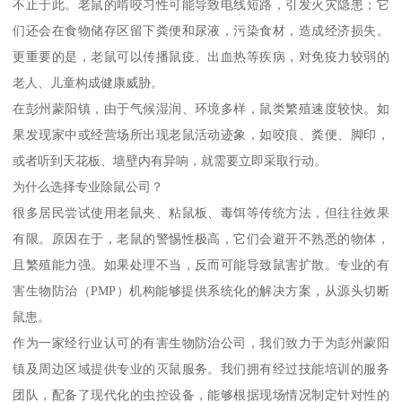
不止于此。老鼠的啃咬习性可能导致电线短路，引发火灾隐患；它
们还会在食物储存区留下粪便和尿液，污染食材，造成经济损失。
更重要的是，老鼠可以传播鼠疫、出血热等疾病，对免疫力较弱的
老人、儿童构成健康威胁。
在彭州蒙阳镇，由于气候湿润、环境多样，鼠类繁殖速度较快。如
果发现家中或经营场所出现老鼠活动迹象，如咬痕、粪便、脚印，
或者听到天花板、墙壁内有异响，就需要立即采取行动。
为什么选择专业除鼠公司？
很多居民尝试使用老鼠夹、粘鼠板、毒饵等传统方法，但往往效果
有限。原因在于，老鼠的警惕性极高，它们会避开不熟悉的物体，
且繁殖能力强。如果处理不当，反而可能导致鼠害扩散。专业的有
害生物防治（PMP）机构能够提供系统化的解决方案，从源头切断
鼠患。
作为一家经行业认可的有害生物防治公司，我们致力于为彭州蒙阳
镇及周边区域提供专业的灭鼠服务。我们拥有经过技能培训的服务
团队，配备了现代化的虫控设备，能够根据现场情况制定针对性的