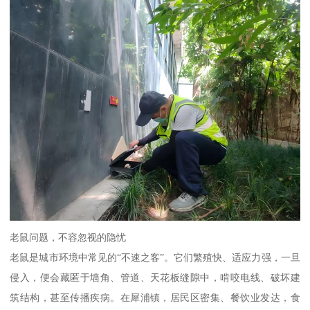
老鼠问题，不容忽视的隐忧
老鼠是城市环境中常见的“不速之客”。它们繁殖快、适应力强，一旦
侵入，便会藏匿于墙角、管道、天花板缝隙中，啃咬电线、破坏建
筑结构，甚至传播疾病。在犀浦镇，居民区密集、餐饮业发达，食