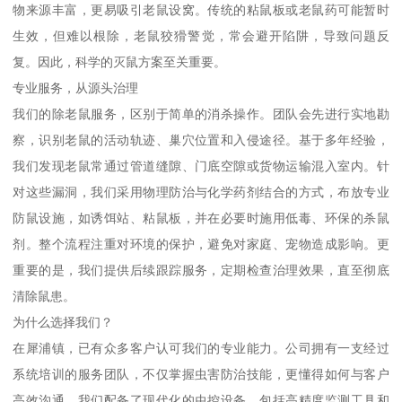
物来源丰富，更易吸引老鼠设窝。传统的粘鼠板或老鼠药可能暂时
生效，但难以根除，老鼠狡猾警觉，常会避开陷阱，导致问题反
复。因此，科学的灭鼠方案至关重要。
专业服务，从源头治理
我们的除老鼠服务，区别于简单的消杀操作。团队会先进行实地勘
察，识别老鼠的活动轨迹、巢穴位置和入侵途径。基于多年经验，
我们发现老鼠常通过管道缝隙、门底空隙或货物运输混入室内。针
对这些漏洞，我们采用物理防治与化学药剂结合的方式，布放专业
防鼠设施，如诱饵站、粘鼠板，并在必要时施用低毒、环保的杀鼠
剂。整个流程注重对环境的保护，避免对家庭、宠物造成影响。更
重要的是，我们提供后续跟踪服务，定期检查治理效果，直至彻底
清除鼠患。
为什么选择我们？
在犀浦镇，已有众多客户认可我们的专业能力。公司拥有一支经过
系统培训的服务团队，不仅掌握虫害防治技能，更懂得如何与客户
高效沟通。我们配备了现代化的虫控设备，包括高精度监测工具和