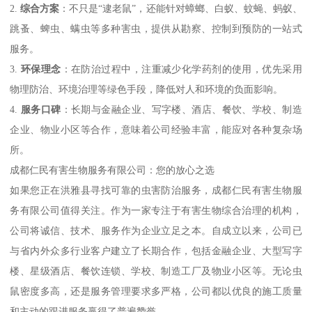
2.
综合方案
：不只是“逮老鼠”，还能针对蟑螂、白蚁、蚊蝇、蚂蚁、
跳蚤、蜱虫、螨虫等多种害虫，提供从勘察、控制到预防的一站式
服务。
3.
环保理念
：在防治过程中，注重减少化学药剂的使用，优先采用
物理防治、环境治理等绿色手段，降低对人和环境的负面影响。
4.
服务口碑
：长期与金融企业、写字楼、酒店、餐饮、学校、制造
企业、物业小区等合作，意味着公司经验丰富，能应对各种复杂场
所。
成都仁民有害生物服务有限公司：您的放心之选
如果您正在洪雅县寻找可靠的虫害防治服务，成都仁民有害生物服
务有限公司值得关注。作为一家专注于有害生物综合治理的机构，
公司将诚信、技术、服务作为企业立足之本。自成立以来，公司已
与省内外众多行业客户建立了长期合作，包括金融企业、大型写字
楼、星级酒店、餐饮连锁、学校、制造工厂及物业小区等。无论虫
鼠密度多高，还是服务管理要求多严格，公司都以优良的施工质量
和主动的跟进服务赢得了普遍赞誉。