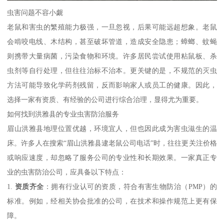
虫害问题不容小觑
老鼠和害虫的繁殖能力极强，一旦忽视，后果可能远超想象。老鼠
会啃咬电线、木结构，甚至破坏管道，造成安全隐患；蟑螂、蚊蝇
则携带大量病菌，污染食物和环境。许多居民尝试使用粘鼠板、杀
虫剂等自行处理，但往往治标不治本。更关键的是，不规范的灭虫
方法可能导致化学药剂残留，反而影响家人或员工的健康。因此，
选择一家有资质、有经验的公司进行综合治理，显得尤为重要。
如何找到洪雅县的专业虫害防治服务
眉山洪雅县地理位置优越，环境宜人，但也因此成为害虫滋生的温
床。许多人在搜索“眉山洪雅县逮老鼠公司电话”时，往往更关注价格
或响应速度，却忽略了服务公司的专业性和长期效果。一家真正专
业的虫害防治公司，应具备以下特点：
1.
资质齐全
：拥有行业认可的资质，符合有害生物防治（PMP）的
标准。例如，经相关协会批准的公司，在技术和操作规范上更有保
障。