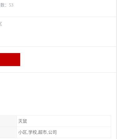
览数：53
牛区
灭鼠
小区,学校,超市,公司