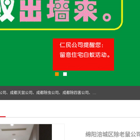
成都仁民有害生物防治服务有限公司是一家经营成都灭跳蚤公司、成都灭鼠公司、成都除虫公司、成都除四害公司、成都白蚁防治公司、成都杀虫公司等。业务覆盖：青白江、郫县、简阳、金堂、乐山、眉山、绵阳、彭州等区域。 由于我们的专业技术和服务态度得到了肯定、 目前公司已经与省内外的多个金 融企业、高端写字楼、星级酒 店、宾馆餐饮企业、学校、制造生产企业、物业小区建立了长期友好的合作关系。
绵阳涪城区除老鼠公