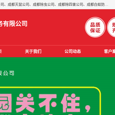
成都仁民有害生物防治服务有限公司是一家经营成都灭跳蚤公司、成都灭鼠公司、成都除虫公司、成都除四害公司、成都白蚁防治公司、成都杀虫公司等。业务覆盖：青白江、郫县、简阳、金堂、乐山、眉山、绵阳、彭州等区域。 由于我们的专业技术和服务态度得到了肯定、 目前公司已经与省内外的多个金 融企业、高端写字楼、星级酒 店、宾馆餐饮企业、学校、制造生产企业、物业小区建立了长期友好的合作关系。
务有限公司
频
关于我们
公司动态
客户