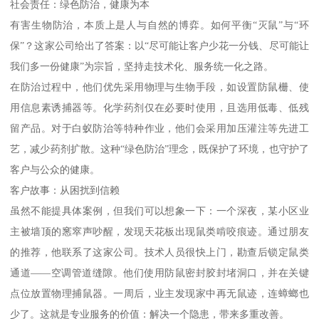
社会责任：绿色防治，健康为本
有害生物防治，本质上是人与自然的博弈。如何平衡“灭鼠”与“环
保”？这家公司给出了答案：以“尽可能让客户少花一分钱、尽可能让
我们多一份健康”为宗旨，坚持走技术化、服务统一化之路。
在防治过程中，他们优先采用物理与生物手段，如设置防鼠栅、使
用信息素诱捕器等。化学药剂仅在必要时使用，且选用低毒、低残
留产品。对于白蚁防治等特种作业，他们会采用加压灌注等先进工
艺，减少药剂扩散。这种“绿色防治”理念，既保护了环境，也守护了
客户与公众的健康。
客户故事：从困扰到信赖
虽然不能提具体案例，但我们可以想象一下：一个深夜，某小区业
主被墙顶的窸窣声吵醒，发现天花板出现鼠类啃咬痕迹。通过朋友
的推荐，他联系了这家公司。技术人员很快上门，勘查后锁定鼠类
通道——空调管道缝隙。他们使用防鼠密封胶封堵洞口，并在关键
点位放置物理捕鼠器。一周后，业主发现家中再无鼠迹，连蟑螂也
少了。这就是专业服务的价值：解决一个隐患，带来多重改善。