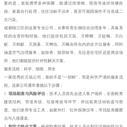
要的是，老鼠携带多种病菌，能通过排泄物、咬痕等途径传播疾
病。家庭自行处理，往往治标不治本，甚至可能因操作不当造成二
次污染。
成都锦江区的这家专业公司，从事有害生物综合治理多年，具备系
统的虫害控制经验。他们提供包括灭鼠、灭蟑螂、灭蚊蝇、灭白
蚁、灭蚂蚁、灭跳蚤、灭蜱虫、灭螨虫等在内的全方位服务，同时
涵盖空气治理服务，如加香、除异味等。无论是住宅区还是商业场
所，他们都能提供针对性解决方案。
服务流程：科学、细致、周全
一家优秀的灭鼠公司，靠的不是“一招鲜”，而是科学严谨的服务流
程。这家公司通常遵循以下步骤：
1.
现场勘查与风险评估
：技术人员首先会进入客户场所，全面检查
建筑结构、管道布设、垃圾堆放等环节，评估鼠类活动轨迹与密
度。他们使用专业工具，如紫外灯、红外探测仪等，寻找鼠类藏匿
点与入侵通道。
2.
制定个性化方案
：根据勘查结果，技术人员会制定详细的防治方