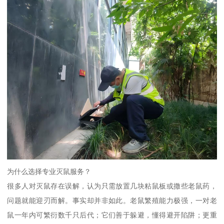
为什么选择专业灭鼠服务？
很多人对灭鼠存在误解，认为只需放置几块粘鼠板或撒些老鼠药，
问题就能迎刃而解。事实却并非如此。老鼠繁殖能力极强，一对老
鼠一年内可繁衍数千只后代；它们善于躲避，懂得避开陷阱；更重