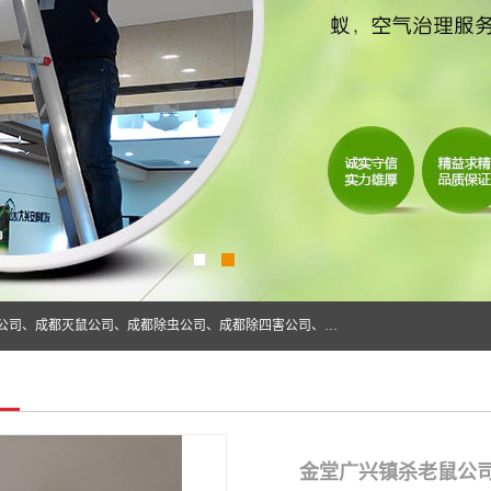
成都仁民有害生物防治服务有限公司是一家经营成都灭跳蚤公司、成都灭鼠公司、成都除虫公司、成都除四害公司、成都白蚁防治公司、成都杀虫公司等。业务覆盖：青白江、郫县、简阳、金堂、乐山、眉山、绵阳、彭州等区域。 由于我们的专业技术和服务态度得到了肯定、 目前公司已经与省内外的多个金 融企业、高端写字楼、星级酒 店、宾馆餐饮企业、学校、制造生产企业、物业小区建立了长期友好的合作关系。
金堂广兴镇杀老鼠公