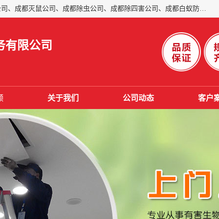
成都仁民有害生物防治服务有限公司是一家经营成都灭跳蚤公司、成都灭鼠公司、成都除虫公司、成都除四害公司、成都白蚁防治公司、成都杀虫公司等。业务覆盖：青白江、郫县、简阳、金堂、乐山、眉山、绵阳、彭州等区域。 由于我们的专业技术和服务态度得到了肯定、 目前公司已经与省内外的多个金 融企业、高端写字楼、星级酒 店、宾馆餐饮企业、学校、制造生产企业、物业小区建立了长期友好的合作关系。
务有限公司
频
关于我们
公司动态
客户