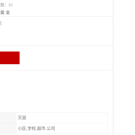
览数：61
金属
金
牛区
灭鼠
小区,学校,超市,公司