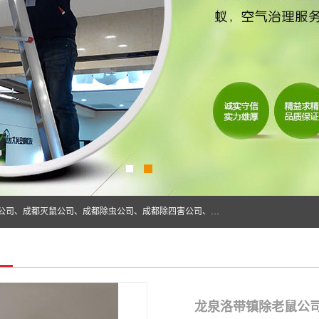
成都仁民有害生物防治服务有限公司是一家经营成都灭跳蚤公司、成都灭鼠公司、成都除虫公司、成都除四害公司、成都白蚁防治公司、成都杀虫公司等。业务覆盖：青白江、郫县、简阳、金堂、乐山、眉山、绵阳、彭州等区域。 由于我们的专业技术和服务态度得到了肯定、 目前公司已经与省内外的多个金 融企业、高端写字楼、星级酒 店、宾馆餐饮企业、学校、制造生产企业、物业小区建立了长期友好的合作关系。
龙泉洛带镇除老鼠公