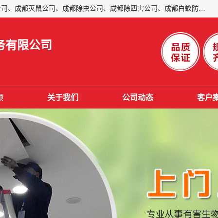
成都仁民有害生物防治服务有限公司是一家经营成都灭跳蚤公司、成都灭鼠公司、成都除虫公司、成都除四害公司、成都白蚁防治公司、成都杀虫公司等。业务覆盖：青白江、郫县、简阳、金堂、乐山、眉山、绵阳、彭州等区域。 由于我们的专业技术和服务态度得到了肯定、 目前公司已经与省内外的多个金 融企业、高端写字楼、星级酒 店、宾馆餐饮企业、学校、制造生产企业、物业小区建立了长期友好的合作关系。
务有限公司
频
关于我们
公司动态
客户