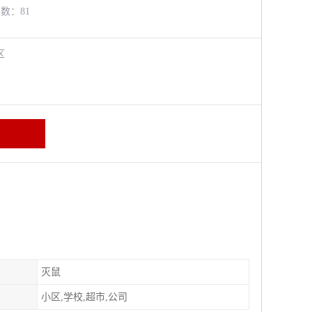
览数：81
牛区
灭鼠
小区,学校,超市,公司