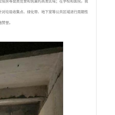
垃圾房等鼠类觅食和筑巢的高发区域；在学校和医院，我
针对垃圾收集点、绿化带、地下室等公共区域进行周期性
遍赞誉。