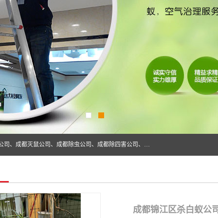
成都仁民有害生物防治服务有限公司是一家经营成都灭跳蚤公司、成都灭鼠公司、成都除虫公司、成都除四害公司、成都白蚁防治公司、成都杀虫公司等。业务覆盖：青白江、郫县、简阳、金堂、乐山、眉山、绵阳、彭州等区域。 由于我们的专业技术和服务态度得到了肯定、 目前公司已经与省内外的多个金 融企业、高端写字楼、星级酒 店、宾馆餐饮企业、学校、制造生产企业、物业小区建立了长期友好的合作关系。
成都锦江区杀白蚁公