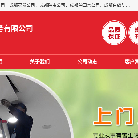
成都仁民有害生物防治服务有限公司是一家经营成都灭跳蚤公司、成都灭鼠公司、成都除虫公司、成都除四害公司、成都白蚁防治公司、成都杀虫公司等。业务覆盖：青白江、郫县、简阳、金堂、乐山、眉山、绵阳、彭州等区域。 由于我们的专业技术和服务态度得到了肯定、 目前公司已经与省内外的多个金 融企业、高端写字楼、星级酒 店、宾馆餐饮企业、学校、制造生产企业、物业小区建立了长期友好的合作关系。
务有限公司
频
关于我们
公司动态
客户