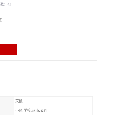
览数：42
牛区
灭鼠
小区,学校,超市,公司