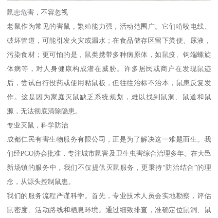
鼠患危害，不容忽视
老鼠作为常见的害鼠，繁殖能力强，活动范围广。它们啃咬电线、
破坏管道，可能引发火灾或漏水；在食品储存区留下粪便、尿液，
污染食材；更可怕的是，鼠类携带多种病原体，如鼠疫、钩端螺旋
体病等，对人身健康构成潜在威胁。许多居民或商户在发现鼠迹
后，尝试自行投药或使用粘鼠板，但往往治标不治本，鼠患反复发
作。这是因为家庭灭鼠缺乏系统规划，难以找到鼠洞、鼠道和鼠
源，无法彻底清除隐患。
专业灭鼠，科学防治
成都仁民有害生物服务有限公司，正是为了解决这一难题而生。我
们经PCO协会批准，专注城市鼠害及卫生虫害综合治理多年。在大邑
新场镇的服务中，我们不仅提供灭鼠服务，更秉持“防治结合”的理
念，从源头控制鼠患。
我们的服务流程严谨科学。首先，专业技术人员会实地勘察，评估
鼠密度、活动路线和栖息环境。通过细致排查，准确定位鼠洞、鼠