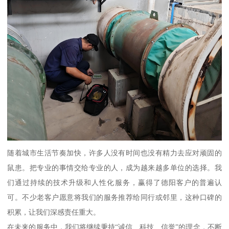
随着城市生活节奏加快，许多人没有时间也没有精力去应对顽固的
鼠患。把专业的事情交给专业的人，成为越来越多单位的选择。我
们通过持续的技术升级和人性化服务，赢得了德阳客户的普遍认
可。不少老客户愿意将我们的服务推荐给同行或邻里，这种口碑的
积累，让我们深感责任重大。
在未来的服务中，我们将继续秉持“诚信、科技、信誉”的理念，不断