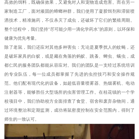
高效的饵料，既确保效果，又避免对人和宠物造成危害。而在另一
家制造工厂，面对顽固的蟑螂种群，我们使用了凝胶饵剂和滞留喷
洒技术，精准施药，不仅杀灭了成虫，还破坏了它们的繁殖周期。
整个过程中，我们坚持“尽可能少用一滴化学药水”的原则，以环保和
健康为优先考量。
除了老鼠，我们还应对其他多种害虫：无论是夏季扰人的蚊蝇，还
是破坏家具的白蚁，或是藏在角落的蚂蚁、跳蚤、蜱虫、螨虫，成
都仁民的服务团队都能从容应对。我们的团队是一支经过系统培训
的专业队伍，每一位成员都掌握了先进的虫控技巧和安全操作规
范。他们配有现代化的设备，如超低容量喷雾器、热烟雾机、电动
注射器等，能够胜任大型场所的虫害管理工作。在桂花镇的一个学
校项目中，我们协助校方全面排查了食堂、宿舍和废弃杂物间，通
过环境整治和定期监测，成功将鼠密度控制在安全范围内，得到了
师生的一致认可。