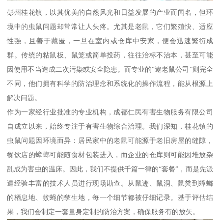
彭州桂花镇，以其优美的自然风光和日益发展的产业而闻名，但环
境中的虫鼠问题却常常让人头疼。尤其是老鼠，它们繁殖快、适应
性强，且善于藏匿，一旦在室内或仓库中安家，便会迅速繁衍成
群。传统的粘鼠板、鼠笼或简单投药，往往治标不治本，甚至可能
因使用不当造成二次污染或安全隐患。而专业的“逮老鼠公司”则完全
不同，他们拥有科学的防治理念和系统化的操作流程，能从根源上
解决问题。
作为一家经行业批准的专业机构，成都仁民有害生物服务有限公司
自成立以来，始终专注于有害生物综合治理。我们深知，桂花镇的
虫鼠问题因环境而异：居民家中的老鼠可能源于老旧房屋的缝隙，
餐饮店的蟑螂可能随食材包装进入，而企业的仓库则可能因堆放杂
乱成为害虫的温床。因此，我们不提供千篇一律的“套餐”，而是先派
遣经验丰富的技术人员进行现场勘查。从鼠迹、鼠洞、鼠粪到蟑螂
的栖息地、蚊蝇的孳生地，每一个细节都被仔细记录。基于评估结
果，我们会制定一套量身定制的防治方案，确保服务有的放矢。