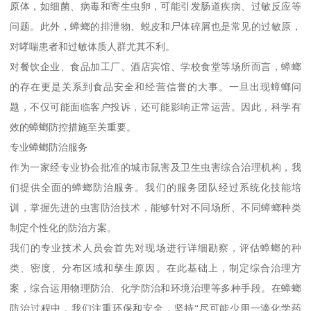
原体，如细菌、病毒和寄生虫卵，可能引发肠道疾病、过敏反应等
问题。此外，蟑螂的排泄物、蜕皮和尸体碎屑也是常见的过敏原，
对哮喘患者和过敏体质人群尤其不利。
对餐饮企业、食品加工厂、酒店宾馆、学校食堂等场所而言，蟑螂
的存在更是关系到食品安全和经营信誉的大事。一旦出现蟑螂问
题，不仅可能面临客户投诉，还可能影响正常运营。因此，科学有
效的蟑螂防控措施至关重要。
专业蟑螂防治服务
作为一家经专业协会批准的城市鼠害及卫生虫害综合治理机构，我
们提供全面的蟑螂防治服务。我们的服务团队经过系统化技能培
训，掌握先进的虫害防治技术，能够针对不同场所、不同蟑螂种类
制定个性化的防治方案。
我们的专业技术人员会首先对现场进行详细勘察，评估蟑螂的种
类、密度、分布区域和孳生原因。在此基础上，制定综合治理方
案，综合运用物理防治、化学防治和环境治理等多种手段。在蟑螂
防治过程中，我们注重环保和安全，坚持“尽可能少用一滴化学药