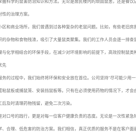
掌握科学的鼠害防治知识和方法。无论是居民楼内的顽固鼠患，还是餐饮
对性的治理方案。
小区和商业场所，我们曾遇到过各种复杂的老鼠问题。比如，有些老旧房
积的杂物和食物残渣，吸引了大量鼠类聚集。我们的工作人员会逐一排查
理与化学相结合的环保手段，在减少对环境影响的前提下，高效控制鼠类
优先
服务的过程中，我们始终将环保和安全放在首位。公司坚持“尽可能少用一
置粘鼠板或捕鼠笼、安装挡鼠板等。只有在必须使用药物的情况下，才会
工后及时清理药物残留，避免二次污染。
是对口号的践行，更是对每一位客户健康负责的态度。无论是一次性紧急
学、合理、低危害的防治方案。我们相信，真正优质的服务不是在客户面