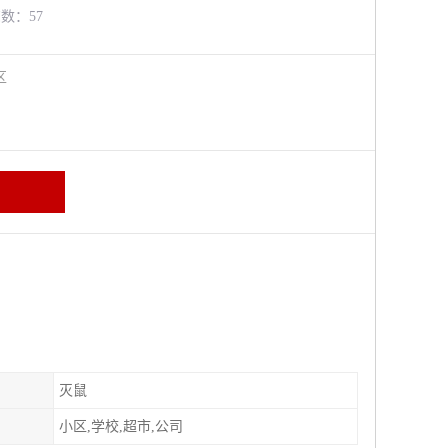
览数：57
牛区
灭鼠
小区,学校,超市,公司