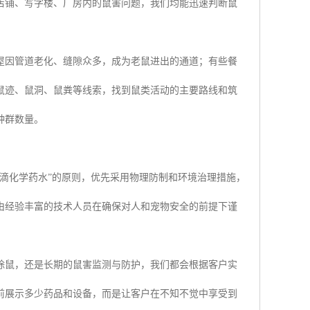
店铺、写字楼、厂房内的鼠害问题，我们均能迅速判断鼠
屋因管道老化、缝隙众多，成为老鼠进出的通道；有些餐
鼠迹、鼠洞、鼠粪等线索，找到鼠类活动的主要路线和筑
种群数量。
滴化学药水”的原则，优先采用物理防制和环境治理措施，
由经验丰富的技术人员在确保对人和宠物安全的前提下谨
除鼠，还是长期的鼠害监测与防护，我们都会根据客户实
前展示多少药品和设备，而是让客户在不知不觉中享受到