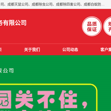
成都仁民有害生物防治服务有限公司是一家经营成都灭跳蚤公司、成都灭鼠公司、成都除虫公司、成都除四害公司、成都白蚁防治公司、成都杀虫公司等。业务覆盖：青白江、郫县、简阳、金堂、乐山、眉山、绵阳、彭州等区域。 由于我们的专业技术和服务态度得到了肯定、 目前公司已经与省内外的多个金 融企业、高端写字楼、星级酒 店、宾馆餐饮企业、学校、制造生产企业、物业小区建立了长期友好的合作关系。
务有限公司
频
关于我们
公司动态
客户