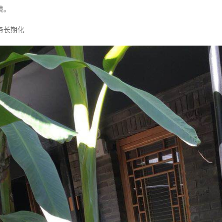
境。
务长期化