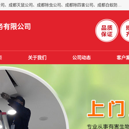
成都仁民有害生物防治服务有限公司是一家经营成都灭跳蚤公司、成都灭鼠公司、成都除虫公司、成都除四害公司、成都白蚁防治公司、成都杀虫公司等。业务覆盖：青白江、郫县、简阳、金堂、乐山、眉山、绵阳、彭州等区域。 由于我们的专业技术和服务态度得到了肯定、 目前公司已经与省内外的多个金 融企业、高端写字楼、星级酒 店、宾馆餐饮企业、学校、制造生产企业、物业小区建立了长期友好的合作关系。
务有限公司
频
关于我们
公司动态
客户