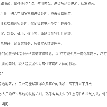
蟑螂隐蔽、繁殖快的特点，使用胶饵、滞留喷洒等技术，精准施药。
孳生地，结合空间喷雾和滞留处理，降低蚊蝇密度。
专业检查和药物处理，保护建筑结构免受白蚁侵蚀。
蚂蚁、跳蚤、蜱虫、螨虫等，均能提供针对性治理。
括除异味、加香等服务，改善室内环境质量。
他们的服务过程中始终贯彻环保理念，以“尽可能少用一滴化学药水，尽可
虫害的同时，较大程度减少对居住环境和人体的影响。
里？
周边地区，仁民公司能够赢得众多客户的信赖，离不开以下几点：
务人员均经过系统的技能培训，熟悉各类害虫的生态习性和控制方法。他
户疑问。