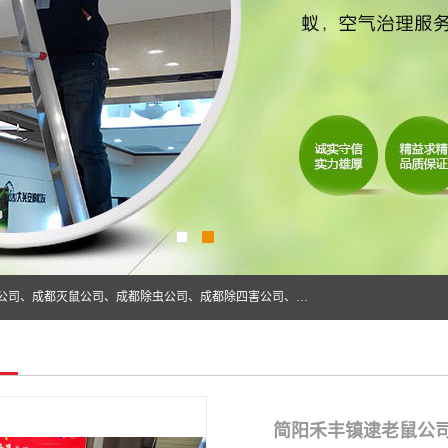
成都仁民有害生物防治服务有限公司是一家经营成都灭跳蚤公司、成都灭鼠公司、成都除虫公司、成都除四害公司、成都白蚁防治公司、成都杀虫公司等。业务覆盖：青白江、郫县、简阳、金堂、乐山、眉山、绵阳、彭州等区域。 由于我们的专业技术和服务态度得到了肯定、 目前公司已经与省内外的多个金 融企业、高端写字楼、星级酒 店、宾馆餐饮企业、学校、制造生产企业、物业小区建立了长期友好的合作关系。
简阳禾丰镇逮老鼠公