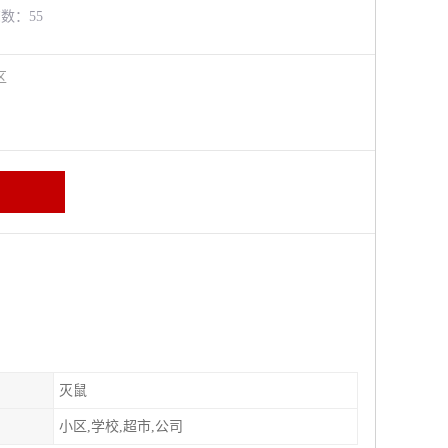
览数：55
牛区
灭鼠
小区,学校,超市,公司