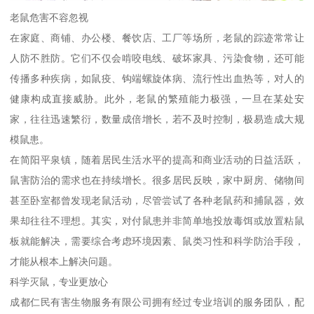
老鼠危害不容忽视
在家庭、商铺、办公楼、餐饮店、工厂等场所，老鼠的踪迹常常让
人防不胜防。它们不仅会啃咬电线、破坏家具、污染食物，还可能
传播多种疾病，如鼠疫、钩端螺旋体病、流行性出血热等，对人的
健康构成直接威胁。此外，老鼠的繁殖能力极强，一旦在某处安
家，往往迅速繁衍，数量成倍增长，若不及时控制，极易造成大规
模鼠患。
在简阳平泉镇，随着居民生活水平的提高和商业活动的日益活跃，
鼠害防治的需求也在持续增长。很多居民反映，家中厨房、储物间
甚至卧室都曾发现老鼠活动，尽管尝试了各种老鼠药和捕鼠器，效
果却往往不理想。其实，对付鼠患并非简单地投放毒饵或放置粘鼠
板就能解决，需要综合考虑环境因素、鼠类习性和科学防治手段，
才能从根本上解决问题。
科学灭鼠，专业更放心
成都仁民有害生物服务有限公司拥有经过专业培训的服务团队，配