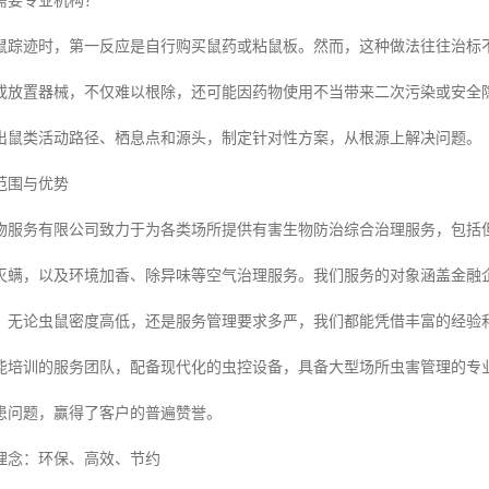
需要专业机构？
鼠踪迹时，第一反应是自行购买鼠药或粘鼠板。然而，这种做法往往治标
或放置器械，不仅难以根除，还可能因药物使用不当带来二次污染或安全
出鼠类活动路径、栖息点和源头，制定针对性方案，从根源上解决问题。
范围与优势
物服务有限公司致力于为各类场所提供有害生物防治综合治理服务，包括
灭螨，以及环境加香、除异味等空气治理服务。我们服务的对象涵盖金融
，无论虫鼠密度高低，还是服务管理要求多严，我们都能凭借丰富的经验
能培训的服务团队，配备现代化的虫控设备，具备大型场所虫害管理的专
患问题，赢得了客户的普遍赞誉。
理念：环保、高效、节约