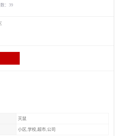
览数：39
牛区
灭鼠
小区,学校,超市,公司