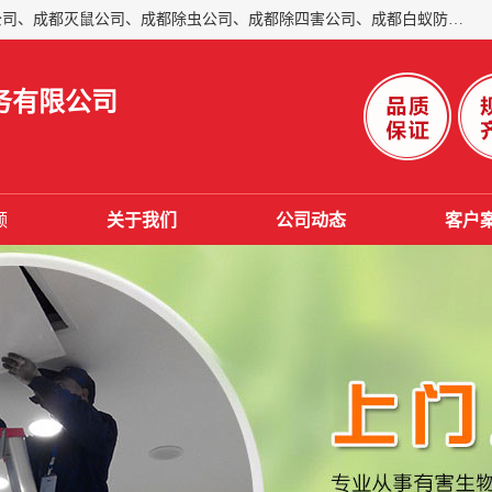
成都仁民有害生物防治服务有限公司是一家经营成都灭跳蚤公司、成都灭鼠公司、成都除虫公司、成都除四害公司、成都白蚁防治公司、成都杀虫公司等。业务覆盖：青白江、郫县、简阳、金堂、乐山、眉山、绵阳、彭州等区域。 由于我们的专业技术和服务态度得到了肯定、 目前公司已经与省内外的多个金 融企业、高端写字楼、星级酒 店、宾馆餐饮企业、学校、制造生产企业、物业小区建立了长期友好的合作关系。
务有限公司
频
关于我们
公司动态
客户