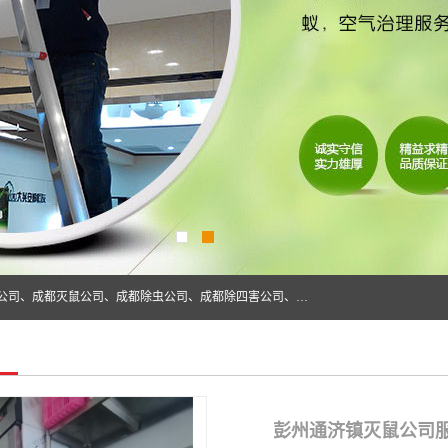
成都仁民有害生物防治服务有限公司是一家经营成都灭跳蚤公司、成都灭鼠公司、成都除虫公司、成都除四害公司、成都白蚁防治公司、成都杀虫公司等。业务覆盖：青白江、郫县、简阳、金堂、乐山、眉山、绵阳、彭州等区域。 由于我们的专业技术和服务态度得到了肯定、 目前公司已经与省内外的多个金 融企业、高端写字楼、星级酒 店、宾馆餐饮企业、学校、制造生产企业、物业小区建立了长期友好的合作关系。
彭州通济镇灭鼠公司