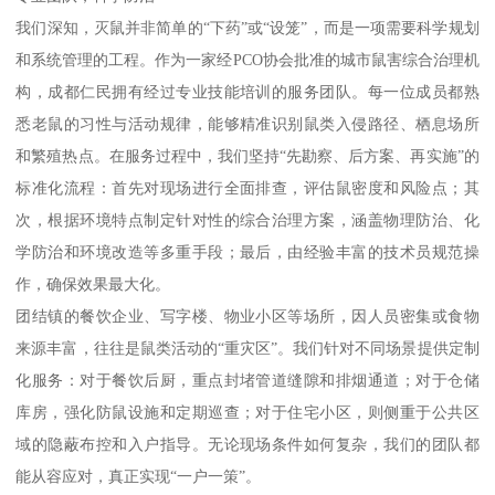
我们深知，灭鼠并非简单的“下药”或“设笼”，而是一项需要科学规划
和系统管理的工程。作为一家经PCO协会批准的城市鼠害综合治理机
构，成都仁民拥有经过专业技能培训的服务团队。每一位成员都熟
悉老鼠的习性与活动规律，能够精准识别鼠类入侵路径、栖息场所
和繁殖热点。在服务过程中，我们坚持“先勘察、后方案、再实施”的
标准化流程：首先对现场进行全面排查，评估鼠密度和风险点；其
次，根据环境特点制定针对性的综合治理方案，涵盖物理防治、化
学防治和环境改造等多重手段；最后，由经验丰富的技术员规范操
作，确保效果最大化。
团结镇的餐饮企业、写字楼、物业小区等场所，因人员密集或食物
来源丰富，往往是鼠类活动的“重灾区”。我们针对不同场景提供定制
化服务：对于餐饮后厨，重点封堵管道缝隙和排烟通道；对于仓储
库房，强化防鼠设施和定期巡查；对于住宅小区，则侧重于公共区
域的隐蔽布控和入户指导。无论现场条件如何复杂，我们的团队都
能从容应对，真正实现“一户一策”。