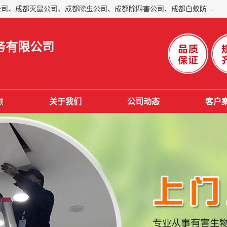
成都仁民有害生物防治服务有限公司是一家经营成都灭跳蚤公司、成都灭鼠公司、成都除虫公司、成都除四害公司、成都白蚁防治公司、成都杀虫公司等。业务覆盖：青白江、郫县、简阳、金堂、乐山、眉山、绵阳、彭州等区域。 由于我们的专业技术和服务态度得到了肯定、 目前公司已经与省内外的多个金 融企业、高端写字楼、星级酒 店、宾馆餐饮企业、学校、制造生产企业、物业小区建立了长期友好的合作关系。
务有限公司
频
关于我们
公司动态
客户