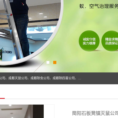
成都仁民有害生物防治服务有限公司是一家经营成都灭跳蚤公司、成都灭鼠公司、成都除虫公司、成都除四害公司、成都白蚁防治公司、成都杀虫公司等。业务覆盖：青白江、郫县、简阳、金堂、乐山、眉山、绵阳、彭州等区域。 由于我们的专业技术和服务态度得到了肯定、 目前公司已经与省内外的多个金 融企业、高端写字楼、星级酒 店、宾馆餐饮企业、学校、制造生产企业、物业小区建立了长期友好的合作关系。
简阳石板凳镇灭鼠公