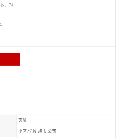
览数：74
牛区
灭鼠
小区,学校,超市,公司