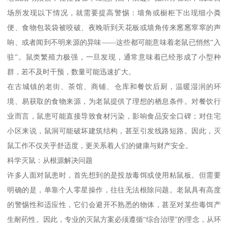
场所发现以下情况，就需要提高警惕：墙角或橱柜下出现细小粪
便、食物包装袋被咬破、夜晚听到天花板或墙角传来窸窸窣窣的声
响、或者闻到不明来源的异味——这些都可能意味着老鼠已悄然“入
驻”。鼠类繁殖力极强，一旦发现，通常意味着已经形成了小型种
群，若不及时干预，数量可能迅速扩大。
在古城镇的老街、茶馆、商铺、仓库和餐饮后厨，温暖湿润的环
境、易获取的食物来源，为老鼠提供了理想的栖息条件。对餐饮行
业而言，鼠患可能直接导致食材污染，影响食品安全口碑；对住宅
小区来说，鼠洞可能破坏建筑结构，甚至引发线路短路。因此，灭
鼠工作不仅关乎舒适度，更关系着人们的健康与财产安全。
科学灭鼠：从根源解决问题
许多人面对鼠患时，首先想到的是投放毒饵或使用粘鼠板。但需要
明确的是，单靠个人零星操作，往往无法根除问题。老鼠具有高度
的警惕性和适应性，它们会避开不熟悉的物体，甚至对某些毒饵产
生耐药性。因此，专业的灭鼠方案必须遵循“综合治理”的理念，从环