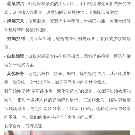
-
老鼠防治
：针对家栖鼠类的生活习性，采用物理与化学相结合的方
式，从封堵入侵通道、设置陷阱到环境整治，全面降低鼠密度。
-
蟑螂灭杀
：使用胶饵、喷洒等多种手段，对德国小蠊、美洲大蠊等
常见蟑螂种类进行根除。
-
蚊蝇控制
：消除孳生地，配合专业药剂与设备，有效减少蚊蝇数
量。
-
白蚁治理
：白蚁对建筑木结构危害极大，我们提供检查、预防与治
理的一站式方案。
-
其他服务
：还包括蚂蚁、跳蚤、蜱虫、螨虫等的防治，以及环境加
香、除异味、空气治理等，满足不同客户的个性化需求。
我们始终坚持“尽可能少用一滴化学药水”的原则，在保障防治效果的
同时，把对环境和人体的影响降到最低。每次作业前，团队都会进
行现场勘查，制定针对性方案，而非盲目用药。这种对环保与健康
的重视，也让我们的服务获得了广大客户的认可。
长期合作，口碑见证