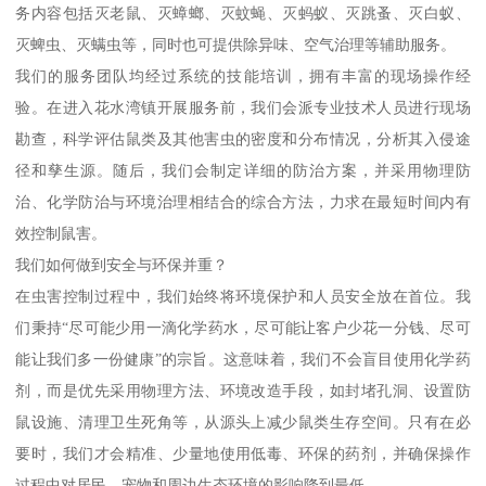
务内容包括灭老鼠、灭蟑螂、灭蚊蝇、灭蚂蚁、灭跳蚤、灭白蚁、
灭蜱虫、灭螨虫等，同时也可提供除异味、空气治理等辅助服务。
我们的服务团队均经过系统的技能培训，拥有丰富的现场操作经
验。在进入花水湾镇开展服务前，我们会派专业技术人员进行现场
勘查，科学评估鼠类及其他害虫的密度和分布情况，分析其入侵途
径和孳生源。随后，我们会制定详细的防治方案，并采用物理防
治、化学防治与环境治理相结合的综合方法，力求在最短时间内有
效控制鼠害。
我们如何做到安全与环保并重？
在虫害控制过程中，我们始终将环境保护和人员安全放在首位。我
们秉持“尽可能少用一滴化学药水，尽可能让客户少花一分钱、尽可
能让我们多一份健康”的宗旨。这意味着，我们不会盲目使用化学药
剂，而是优先采用物理方法、环境改造手段，如封堵孔洞、设置防
鼠设施、清理卫生死角等，从源头上减少鼠类生存空间。只有在必
要时，我们才会精准、少量地使用低毒、环保的药剂，并确保操作
过程中对居民、宠物和周边生态环境的影响降到最低。