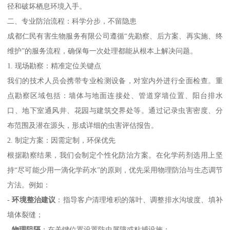
径和破坏栖息环境入手。
二、专业防治流程：科学分步，不留隐患
成都仁民有害生物服务有限公司遵循“先勘察、后方案、再实施、终
维护”的服务流程，确保每一次处理都能从根本上解决问题。
1. 现场勘察：精准定位关键点
我们的技术人员会携带专业检测设备，对室内外进行全面检查。重
点勘察区域包括：墙体与地面连接处、管道穿墙位置、阳台排水
口、地下室通风井、花园与建筑交界处等。通过记录虫害密度、分
布范围及潜在源头，形成详细的虫害评估报告。
2. 制定方案：因需定制，环保优先
根据勘察结果，我们会制定个性化防治方案。在化学药剂选用上坚
持“尽可能少用一滴化学药水”的原则，优先采用物理防治与生态调节
方法。例如：
-
环境整治建议
：指导客户清理堆积的落叶、调整排水沟坡度、填补
墙体裂缝；
-
物理阻隔
：在关键位置设置防虫屏障或粘捕设施；