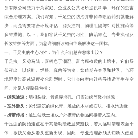
务有限公司致力于为家庭、企业及公共场所提供科学、环保的虫害
综合治理方案。我们深知，千足虫的防治并非简单喷洒药剂就能解
决，而是需要结合环境评估、源头控制、物理阻隔与针对性施药等
多维措施。以下，我们将从千足虫的习性、防治难点、专业流程及
长效维护等方面，为您详细解读如何彻底解决这一困扰。
一、千足虫的生态习性：为什么它们总在您家出没？
千足虫，又称马陆，喜栖息于潮湿、富含腐殖质的土壤中。它们昼
伏夜出，以落叶、烂根、真菌等为食，繁殖期在春季和秋季。当环
境湿度过高或温度变化剧烈时，它们会向室内迁移寻找适宜生存空
间。常见入侵路径包括：
-
缝隙通道
：墙根裂缝、管道穿墙孔、门窗边缘等微小缝隙；
-
室外源头
：紧邻建筑的绿化带、堆放的木材或石块、排水沟边缘；
-
携带传播
：通过盆栽土壤或户外携带的物品间接带入室内。
千足虫的防治难点在于其活动隐蔽且繁殖快，若只临时清理表面个
体，很快又会从源头重新出现。因此，专业治理必须从切断入侵路