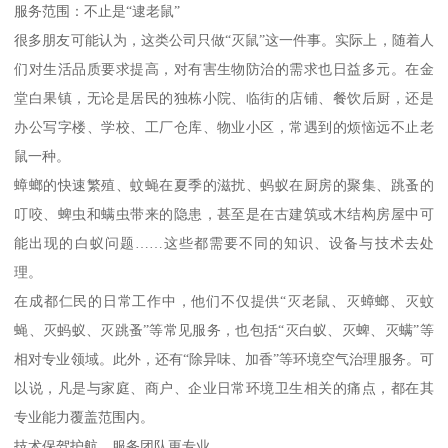
服务范围：不止是“逮老鼠”
很多朋友可能认为，这类公司只做“灭鼠”这一件事。实际上，随着人
们对生活品质要求提高，对有害生物防治的需求也日益多元。在金
堂白果镇，无论是居民的独栋小院、临街的店铺、餐饮后厨，还是
办公写字楼、学校、工厂仓库、物业小区，常遇到的烦恼远不止老
鼠一种。
蟑螂的快速繁殖、蚊蝇在夏季的滋扰、蚂蚁在厨房的聚集、跳蚤的
叮咬、蜱虫和螨虫带来的隐患，甚至是在古建筑或木结构房屋中可
能出现的白蚁问题……这些都需要不同的知识、设备与技术去处
理。
在成都仁民的日常工作中，他们不仅提供“灭老鼠、灭蟑螂、灭蚊
蝇、灭蚂蚁、灭跳蚤”等常见服务，也包括“灭白蚁、灭蜱、灭螨”等
相对专业领域。此外，还有“除异味、加香”等环境空气治理服务。可
以说，凡是与家庭、商户、企业日常环境卫生相关的痛点，都在其
专业能力覆盖范围内。
技术保驾护航，服务团队更专业