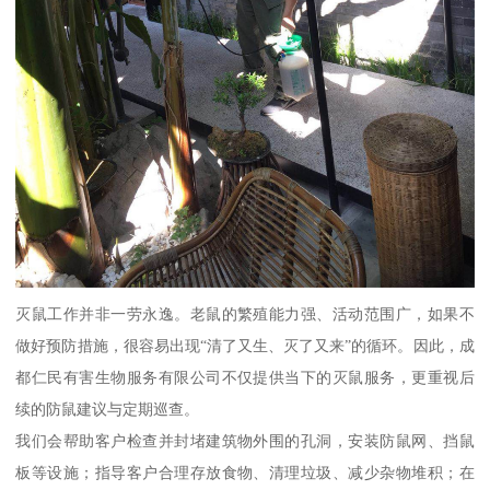
灭鼠工作并非一劳永逸。老鼠的繁殖能力强、活动范围广，如果不
做好预防措施，很容易出现“清了又生、灭了又来”的循环。因此，成
都仁民有害生物服务有限公司不仅提供当下的灭鼠服务，更重视后
续的防鼠建议与定期巡查。
我们会帮助客户检查并封堵建筑物外围的孔洞，安装防鼠网、挡鼠
板等设施；指导客户合理存放食物、清理垃圾、减少杂物堆积；在