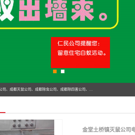
成都仁民有害生物防治服务有限公司是一家经营成都灭跳蚤公司、成都灭鼠公司、成都除虫公司、成都除四害公司、成都白蚁防治公司、成都杀虫公司等。业务覆盖：青白江、郫县、简阳、金堂、乐山、眉山、绵阳、彭州等区域。 由于我们的专业技术和服务态度得到了肯定、 目前公司已经与省内外的多个金 融企业、高端写字楼、星级酒 店、宾馆餐饮企业、学校、制造生产企业、物业小区建立了长期友好的合作关系。
金堂土桥镇灭鼠公司