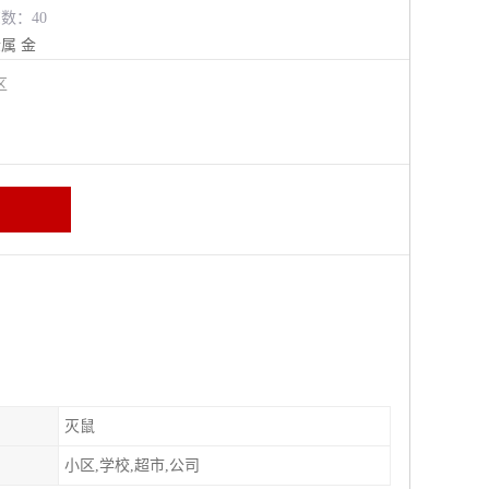
览数：40
金属
金
牛区
灭鼠
小区,学校,超市,公司