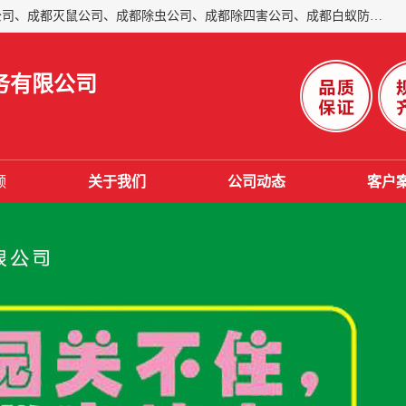
成都仁民有害生物防治服务有限公司是一家经营成都灭跳蚤公司、成都灭鼠公司、成都除虫公司、成都除四害公司、成都白蚁防治公司、成都杀虫公司等。业务覆盖：青白江、郫县、简阳、金堂、乐山、眉山、绵阳、彭州等区域。 由于我们的专业技术和服务态度得到了肯定、 目前公司已经与省内外的多个金 融企业、高端写字楼、星级酒 店、宾馆餐饮企业、学校、制造生产企业、物业小区建立了长期友好的合作关系。
务有限公司
频
关于我们
公司动态
客户