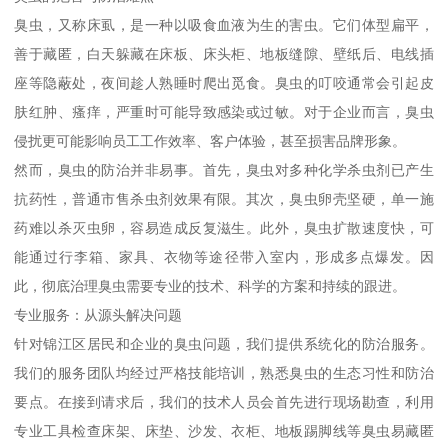
臭虫，又称床虱，是一种以吸食血液为生的害虫。它们体型扁平，
善于藏匿，白天躲藏在床板、床头柜、地板缝隙、壁纸后、电线插
座等隐蔽处，夜间趁人熟睡时爬出觅食。臭虫的叮咬通常会引起皮
肤红肿、瘙痒，严重时可能导致感染或过敏。对于企业而言，臭虫
侵扰更可能影响员工工作效率、客户体验，甚至损害品牌形象。
然而，臭虫的防治并非易事。首先，臭虫对多种化学杀虫剂已产生
抗药性，普通市售杀虫剂效果有限。其次，臭虫卵壳坚硬，单一施
药难以杀灭虫卵，容易造成反复滋生。此外，臭虫扩散速度快，可
能通过行李箱、家具、衣物等途径带入室内，形成多点爆发。因
此，彻底治理臭虫需要专业的技术、科学的方案和持续的跟进。
专业服务：从源头解决问题
针对锦江区居民和企业的臭虫问题，我们提供系统化的防治服务。
我们的服务团队均经过严格技能培训，熟悉臭虫的生态习性和防治
要点。在接到请求后，我们的技术人员会首先进行现场勘查，利用
专业工具检查床架、床垫、沙发、衣柜、地板踢脚线等臭虫易藏匿