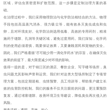
区域，评估虫害密度和扩散范围。这一步骤是定制治理方案的基
础。
在治理过程中，我们采用物理防治与化学防治相结合的方法。物理
手段包括高温蒸汽消杀、强力吸尘等，能有效杀灭臭虫成虫和虫
卵，且对环境友好。化学防治则选用低毒、高效的专用药剂，精准
施药于缝隙、孔洞等关键区域，避免过度用药。我们深知，化学药
剂的使用必须谨慎，既要保证效果，又要兼顾居民和宠物的安全。
因此，我们严格遵循“尽可能少用一滴化学药水”的宗旨，在确保灭虫
效果的前提下，最大限度减少对环境的影响。
值得一提的是，对于锦江区的酒店、餐饮企业、写字楼等场所，臭
虫问题尤其影响声誉和运营。我们针对这类大型场所制定了专项管
理方案，包括定期巡检、虫情预警、员工培训等，帮助客户建立长
效的虫害防控机制。我们的服务不仅关注眼前的问题，更注重预防
复发，通过堵塞缝隙、改善环境卫生等建议，降低臭虫再次侵入的
风险。
服务流程：透明、高效、贴心