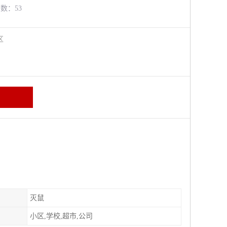
览数：53
牛区
灭鼠
小区,学校,超市,公司