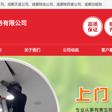
成都仁民有害生物防治服务有限公司是一家经营成都灭跳蚤公司、成都灭鼠公司、成都除虫公司、成都除四害公司、成都白蚁防治公司、成都杀虫公司等。业务覆盖：青白江、郫县、简阳、金堂、乐山、眉山、绵阳、彭州等区域。 由于我们的专业技术和服务态度得到了肯定、 目前公司已经与省内外的多个金 融企业、高端写字楼、星级酒 店、宾馆餐饮企业、学校、制造生产企业、物业小区建立了长期友好的合作关系。
务有限公司
频
关于我们
公司动态
客户