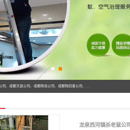
成都仁民有害生物防治服务有限公司是一家经营成都灭跳蚤公司、成都灭鼠公司、成都除虫公司、成都除四害公司、成都白蚁防治公司、成都杀虫公司等。业务覆盖：青白江、郫县、简阳、金堂、乐山、眉山、绵阳、彭州等区域。 由于我们的专业技术和服务态度得到了肯定、 目前公司已经与省内外的多个金 融企业、高端写字楼、星级酒 店、宾馆餐饮企业、学校、制造生产企业、物业小区建立了长期友好的合作关系。
龙泉西河镇杀老鼠公