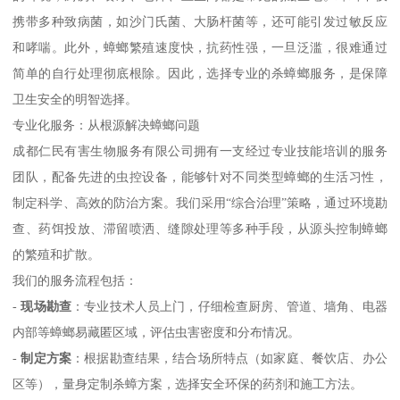
携带多种致病菌，如沙门氏菌、大肠杆菌等，还可能引发过敏反应
和哮喘。此外，蟑螂繁殖速度快，抗药性强，一旦泛滥，很难通过
简单的自行处理彻底根除。因此，选择专业的杀蟑螂服务，是保障
卫生安全的明智选择。
专业化服务：从根源解决蟑螂问题
成都仁民有害生物服务有限公司拥有一支经过专业技能培训的服务
团队，配备先进的虫控设备，能够针对不同类型蟑螂的生活习性，
制定科学、高效的防治方案。我们采用“综合治理”策略，通过环境勘
查、药饵投放、滞留喷洒、缝隙处理等多种手段，从源头控制蟑螂
的繁殖和扩散。
我们的服务流程包括：
-
现场勘查
：专业技术人员上门，仔细检查厨房、管道、墙角、电器
内部等蟑螂易藏匿区域，评估虫害密度和分布情况。
-
制定方案
：根据勘查结果，结合场所特点（如家庭、餐饮店、办公
区等），量身定制杀蟑方案，选择安全环保的药剂和施工方法。