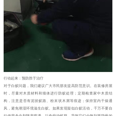
行动起来：预防胜于治疗
对于白蚁问题，我们建议广大市民朋友提高防范意识。在装修房屋
时，尽量对木质材料和墙体进行防蚁处理；定期检查家中木质结
构，注意是否有泥状蚁路、粉末状木屑等痕迹；保持室内干燥通
风，避免潮湿环境滋生白蚁。如果发现疑似白蚁活动，千万不要自
行使用杀虫剂随意喷洒，以免惊动蚁群，导致它们分散到更隐蔽的