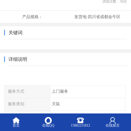
浏览次数：
50
次
产品规格：
发货地:
四川省成都金牛区
关键词
详细说明
服务方式
上门服务
服务类别
灭鼠
类型
除四害
首页
在线QQ
15882251812
在线留言
对象
小区,学校,超市,公司