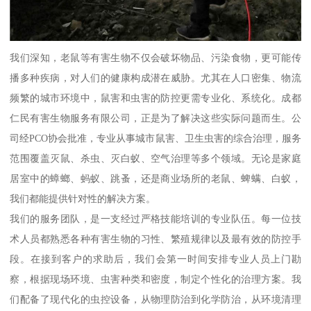
我们深知，老鼠等有害生物不仅会破坏物品、污染食物，更可能传
播多种疾病，对人们的健康构成潜在威胁。尤其在人口密集、物流
频繁的城市环境中，鼠害和虫害的防控更需专业化、系统化。成都
仁民有害生物服务有限公司，正是为了解决这些实际问题而生。公
司经PCO协会批准，专业从事城市鼠害、卫生虫害的综合治理，服务
范围覆盖灭鼠、杀虫、灭白蚁、空气治理等多个领域。无论是家庭
居室中的蟑螂、蚂蚁、跳蚤，还是商业场所的老鼠、蜱螨、白蚁，
我们都能提供针对性的解决方案。
我们的服务团队，是一支经过严格技能培训的专业队伍。每一位技
术人员都熟悉各种有害生物的习性、繁殖规律以及最有效的防控手
段。在接到客户的求助后，我们会第一时间安排专业人员上门勘
察，根据现场环境、虫害种类和密度，制定个性化的治理方案。我
们配备了现代化的虫控设备，从物理防治到化学防治，从环境清理