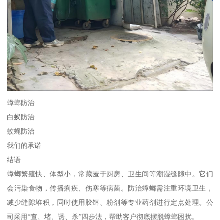
蟑螂防治
白蚁防治
蚊蝇防治
我们的承诺
结语
蟑螂繁殖快、体型小，常藏匿于厨房、卫生间等潮湿缝隙中。它们
会污染食物，传播痢疾、伤寒等病菌。防治蟑螂需注重环境卫生，
减少缝隙堆积，同时使用胶饵、粉剂等专业药剂进行定点处理。公
司采用“查、堵、诱、杀”四步法，帮助客户彻底摆脱蟑螂困扰。