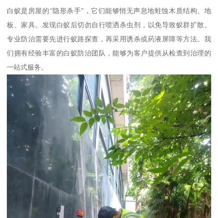
白蚁是房屋的“隐形杀手”，它们能够悄无声息地蛀蚀木质结构、地
板、家具。发现白蚁后切勿自行喷洒杀虫剂，以免导致蚁群扩散。
专业防治需要先进行蚁路探查，再采用诱杀或药液屏障等方法。我
们拥有经验丰富的白蚁防治团队，能够为客户提供从检查到治理的
一站式服务。