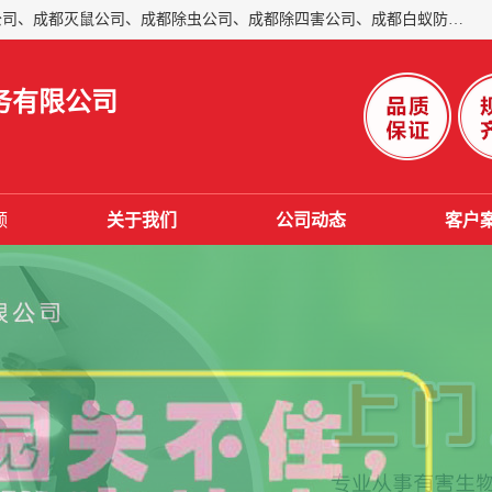
成都仁民有害生物防治服务有限公司是一家经营成都灭跳蚤公司、成都灭鼠公司、成都除虫公司、成都除四害公司、成都白蚁防治公司、成都杀虫公司等。业务覆盖：青白江、郫县、简阳、金堂、乐山、眉山、绵阳、彭州等区域。 由于我们的专业技术和服务态度得到了肯定、 目前公司已经与省内外的多个金 融企业、高端写字楼、星级酒 店、宾馆餐饮企业、学校、制造生产企业、物业小区建立了长期友好的合作关系。
务有限公司
频
关于我们
公司动态
客户