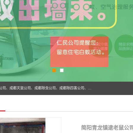
成都仁民有害生物防治服务有限公司是一家经营成都灭跳蚤公司、成都灭鼠公司、成都除虫公司、成都除四害公司、成都白蚁防治公司、成都杀虫公司等。业务覆盖：青白江、郫县、简阳、金堂、乐山、眉山、绵阳、彭州等区域。 由于我们的专业技术和服务态度得到了肯定、 目前公司已经与省内外的多个金 融企业、高端写字楼、星级酒 店、宾馆餐饮企业、学校、制造生产企业、物业小区建立了长期友好的合作关系。
简阳青龙镇逮老鼠公