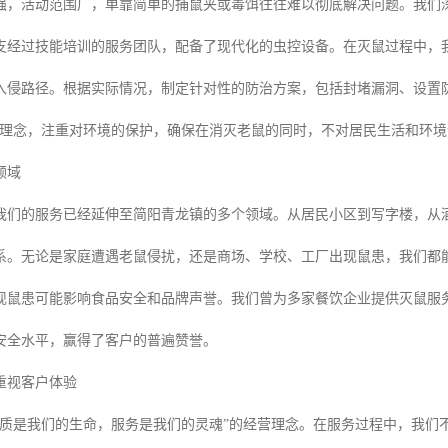
强，活动范围广，单靠简单的捕鼠夹或毒饵往往难以彻底解决问题。我们
支经过技能培训的服务团队，配备了现代化的虫控设备。在灭鼠过程中，
入侵路径。根据实际情况，制定针对性的防治方案，包括封堵漏洞、设置
的理念，注重对环境的保护，确保在消灭老鼠的同时，不对居民生活和环
领域
我们的服务已经延伸至简阳青龙镇的多个领域。从居民小区到写字楼，从
系。无论是家庭遭遇老鼠侵扰，还是商场、学校、工厂出现鼠患，我们都
现鼠患可能影响食品安全和品牌声誉。我们曾为多家餐饮企业提供灭鼠服
安全水平，赢得了客户的普遍赞誉。
重视客户体验
品质是我们的生命，服务是我们的灵魂”的经营理念。在服务过程中，我们