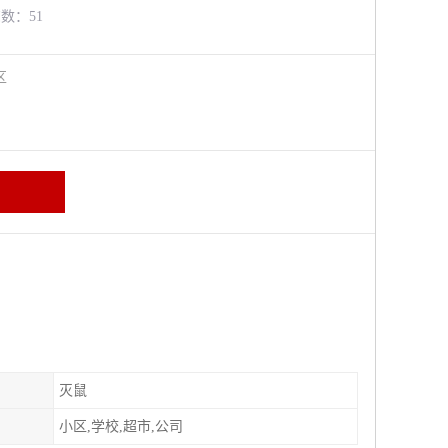
览数：51
牛区
灭鼠
小区,学校,超市,公司