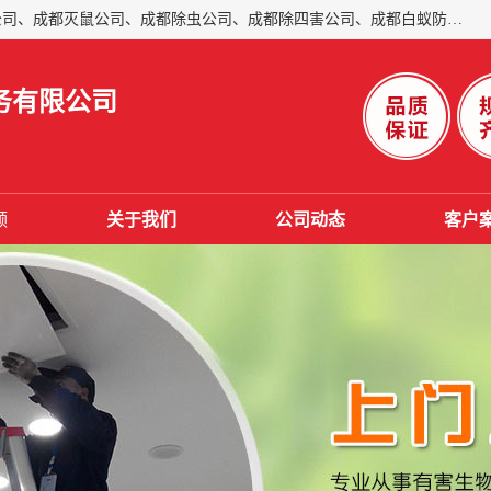
成都仁民有害生物防治服务有限公司是一家经营成都灭跳蚤公司、成都灭鼠公司、成都除虫公司、成都除四害公司、成都白蚁防治公司、成都杀虫公司等。业务覆盖：青白江、郫县、简阳、金堂、乐山、眉山、绵阳、彭州等区域。 由于我们的专业技术和服务态度得到了肯定、 目前公司已经与省内外的多个金 融企业、高端写字楼、星级酒 店、宾馆餐饮企业、学校、制造生产企业、物业小区建立了长期友好的合作关系。
务有限公司
频
关于我们
公司动态
客户