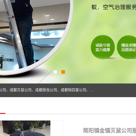
成都仁民有害生物防治服务有限公司是一家经营成都灭跳蚤公司、成都灭鼠公司、成都除虫公司、成都除四害公司、成都白蚁防治公司、成都杀虫公司等。业务覆盖：青白江、郫县、简阳、金堂、乐山、眉山、绵阳、彭州等区域。 由于我们的专业技术和服务态度得到了肯定、 目前公司已经与省内外的多个金 融企业、高端写字楼、星级酒 店、宾馆餐饮企业、学校、制造生产企业、物业小区建立了长期友好的合作关系。
简阳镇金镇灭鼠公司