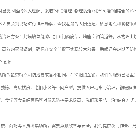
对鼠类习性的深入理解，采取“环境治理+物理防治+化学防治”相结合的科
术人员会到现场进行详细勘察，查找老鼠的入侵通道、栖息地点和食物来
的治理方案：封堵墙体缝隙、加固门窗底部、堵塞空调管道等，从物理上
、高效的灭鼠饵剂，确保在安全前提下实现较大效果。后续还会定期回访
个场所
场所的鼠患特点和防治要求各不相同。在简阳镇金镇，我们的服务已涵盖
对独栋、高层楼房、老旧小区等不同户型，提供入户勘察与治理，彻底解
厅、食堂等食品经营场所对鼠患防控要求极高，我们采用“防+治”结合方
字楼、商场等人员密集场所，需要兼顾效率与安全，我们提供夜间作业、