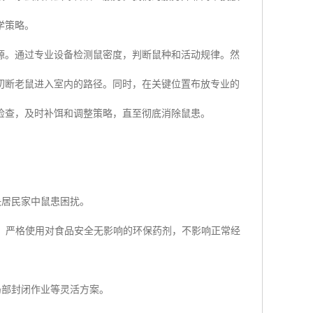
学策略。
源。通过专业设备检测鼠密度，判断鼠种和活动规律。然
切断老鼠进入室内的路径。同时，在关键位置布放专业的
检查，及时补饵和调整策略，直至彻底消除鼠患。
：
决居民家中鼠患困扰。
式，严格使用对食品安全无影响的环保药剂，不影响正常经
局部封闭作业等灵活方案。