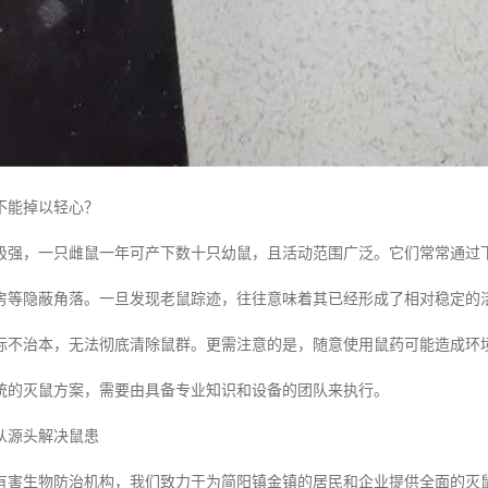
不能掉以轻心？
极强，一只雌鼠一年可产下数十只幼鼠，且活动范围广泛。它们常常通过
房等隐蔽角落。一旦发现老鼠踪迹，往往意味着其已经形成了相对稳定的
标不治本，无法彻底清除鼠群。更需注意的是，随意使用鼠药可能造成环
统的灭鼠方案，需要由具备专业知识和设备的团队来执行。
从源头解决鼠患
有害生物防治机构，我们致力于为简阳镇金镇的居民和企业提供全面的灭