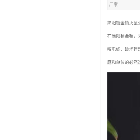
厂家
简阳镇金镇灭鼠
在简阳镇金镇，
咬电线、破坏建
庭和单位的必然