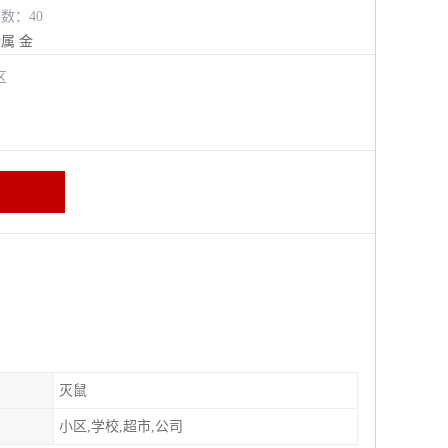
览数：40
金属
金
牛区
灭鼠
小区,学校,超市,公司