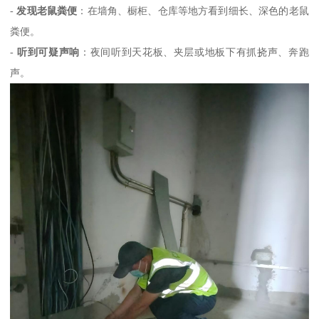
-
发现老鼠粪便
：在墙角、橱柜、仓库等地方看到细长、深色的老鼠
粪便。
-
听到可疑声响
：夜间听到天花板、夹层或地板下有抓挠声、奔跑
声。