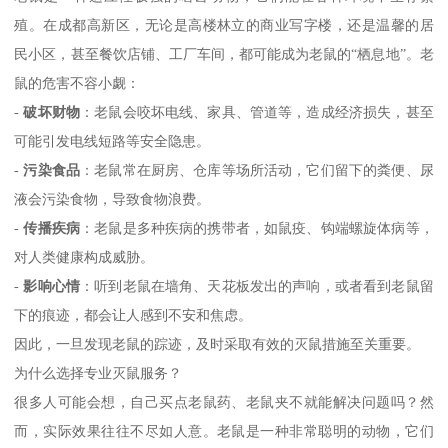
殖。在成都高新区，无论是高楼林立的商业写字楼，还是温馨的居
民小区，甚至餐饮店铺、工厂车间，都可能成为老鼠的“栖息地”。老
鼠的危害不容小觑：
-
破坏财物
：老鼠会咬坏电线、家具、管道等，造成经济损失，甚至
可能引发电线短路等安全隐患。
-
污染食品
：老鼠常在厨房、仓库等场所活动，它们留下的粪便、尿
液会污染食物，导致食物浪费。
-
传播疾病
：老鼠是多种疾病的携带者，如鼠疫、钩端螺旋体病等，
对人类健康构成威胁。
-
影响心情
：听到老鼠在墙角、天花板发出的声响，或者看到老鼠留
下的痕迹，都会让人感到不安和焦虑。
因此，一旦发现老鼠的踪迹，及时采取有效的灭鼠措施至关重要。
为什么选择专业灭鼠服务？
很多人可能会想，自己买点老鼠药、老鼠夹不就能解决问题吗？然
而，实际效果往往不尽如人意。老鼠是一种非常聪明的动物，它们